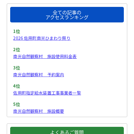
全ての記事の
アクセスランキング
1位
2026 佐用町南光ひまわり祭り
2位
南光自然観察村 施設使用料金表
3位
南光自然観察村 予約案内
4位
佐用町指定給水装置工事事業者一覧
5位
南光自然観察村 施設概要
よくあるご質問