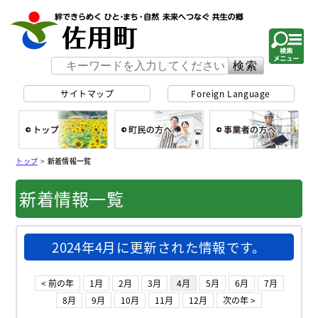
佐用町 公式ホー
サイトマップ
Foreign Language
総合トップ
町民の方へ
事
トップ
>
新着情報一覧
新着情報一覧
2024年4月に更新された情報です。
< 前の年
1月
2月
3月
4月
5月
6月
7月
8月
9月
10月
11月
12月
次の年 >