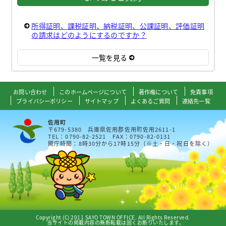
所得証明、課税証明、納税証明、公課証明、評価証明
の請求はどのようにするのですか？
一覧を見る
お問い合わせ
このホームページについて
著作権について
免責事項
プライバシーポリシー
サイトマップ
よくあるご質問
連絡先一覧
佐用町
〒679-5380 兵庫県佐用郡佐用町佐用2611-1
TEL：0790-82-2521 FAX：0790-82-0131
開庁時間：8時30分から17時15分（※土・日・祝日を除く）
Copyright (C) 2011 SAYO TOWN OFFICE. All Rights Reserved.
当サイトの掲載内容の無断転載は固くお断りいたします。