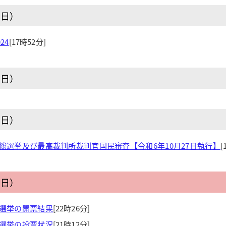
曜日）
24
[17時52分]
曜日）
曜日）
員総選挙及び最高裁判所裁判官国民審査【令和6年10月27日執行】
[
曜日）
員選挙の開票結果
[22時26分]
員選挙の投票状況
[21時12分]