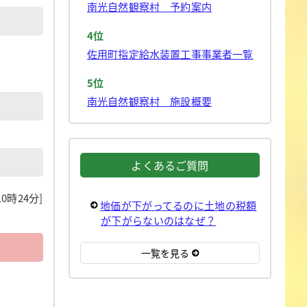
南光自然観察村 予約案内
4位
佐用町指定給水装置工事事業者一覧
5位
南光自然観察村 施設概要
よくあるご質問
10時24分]
地価が下がってるのに土地の税額
が下がらないのはなぜ？
一覧を見る