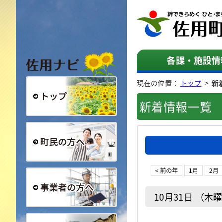
佐用ナビ
各課・施設情
現在の位置：
トップ
>
新
新着情報一覧
総合トップ
町民の方へ
< 前の年
1月
2月
10月31日 （木
事業者の方へ