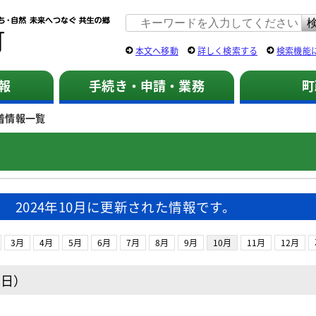
佐用町 公式ホームページ
本文へ移動
詳しく検索する
検索機能
報
手続き・申請・業務
町
着情報一覧
2024年10月に更新された情報です。
3月
4月
5月
6月
7月
8月
9月
10月
11月
12月
曜日）