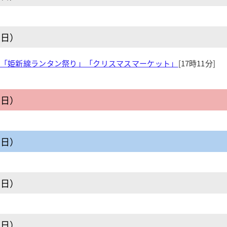
曜日）
進「姫新線ランタン祭り」「クリスマスマーケット」
[17時11分]
曜日）
曜日）
曜日）
曜日）