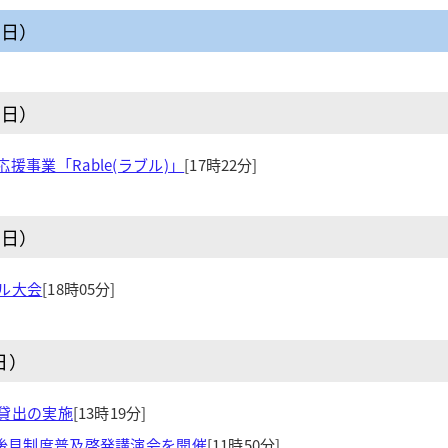
曜日）
曜日）
援事業「Rable(ラブル)」
[17時22分]
曜日）
ル大会
[18時05分]
日）
貸出の実施
[13時19分]
後見制度普及啓発講演会を開催
[11時50分]