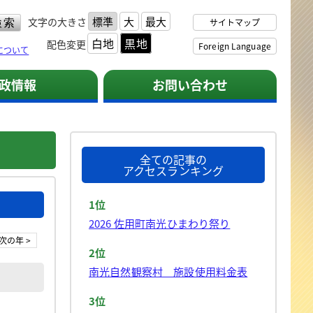
標準
大
最大
文字の大きさ
サイトマップ
白地
黒地
配色変更
Foreign Language
について
政情報
お問い合わせ
全ての記事の
アクセスランキング
1位
2026 佐用町南光ひまわり祭り
次の年 >
2位
南光自然観察村 施設使用料金表
3位