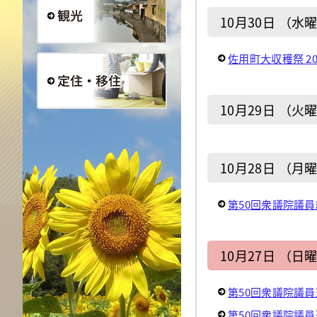
10月30日 （水
観光
佐用町大収穫祭 20
10月29日 （火
定住・移住
10月28日 （月
第50回衆議院議
10月27日 （日
第50回衆議院議
第50回衆議院議