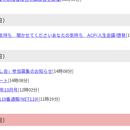
日）
気持ち 聞かせてくださいあなたの気持ち ACP(人生会議)啓発
[
日）
し会」参加募集のお知らせ
[14時08分]
ート
[14時08分]
年10月号
[12時02分]
9番通報(NET119)
[11時19分]
日）