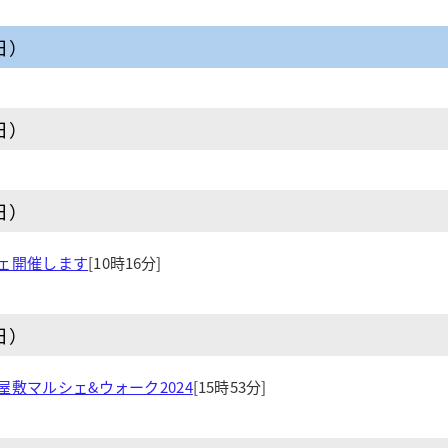
日）
日）
日）
ェ開催します
[10時16分]
日）
敷マルシェ&ウォーク2024
[15時53分]