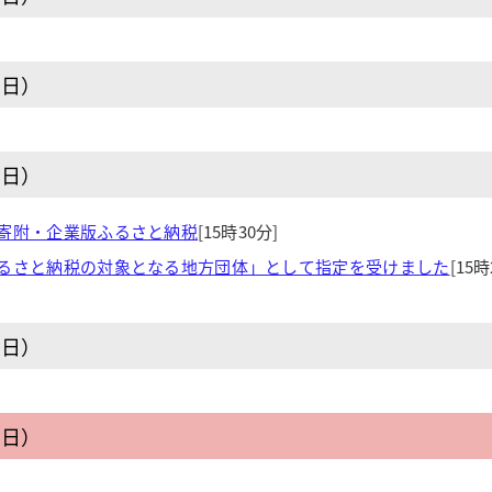
曜日）
曜日）
寄附・企業版ふるさと納税
[15時30分]
るさと納税の対象となる地方団体」として指定を受けました
[15時
曜日）
曜日）