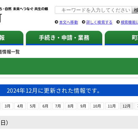
佐用町 公式ホームページ
本文へ移動
詳しく検索する
検索機能
報
手続き・申請・業務
町
着情報一覧
2024年12月に更新された情報です。
3月
4月
5月
6月
7月
8月
9月
10月
11月
12月
曜日）