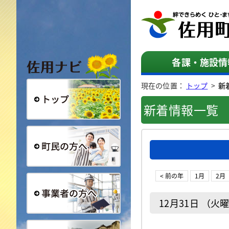
佐用ナビ
各課・施設情
現在の位置：
トップ
>
新
新着情報一覧
総合トップ
町民の方へ
< 前の年
1月
2月
12月31日 （火
事業者の方へ