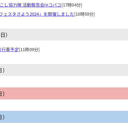
おこし協力隊 活動報告会inコバコ
[17時04分]
フェスタさよう2024』を開催しました
[10時59分]
曜日）
月行事予定
[11時09分]
日）
日）
日）