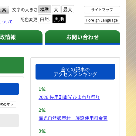
標準
大
最大
文字の大きさ
サイトマップ
白地
黒地
配色変更
Foreign Language
について
政情報
お問い合わせ
全ての記事の
アクセスランキング
1位
2026 佐用町南光ひまわり祭り
次の年 >
2位
南光自然観察村 施設使用料金表
3位