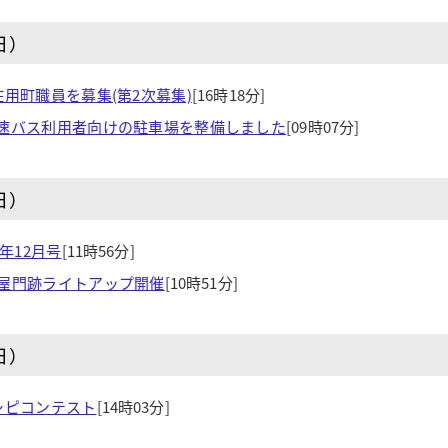
日）
用町職員を募集(第2次募集)
[16時18分]
速バス利用者向けの駐車場を整備しました
[09時07分]
日）
年12月号
[11時56分]
屋門跡ライトアップ開催
[10時51分]
日）
シピコンテスト
[14時03分]