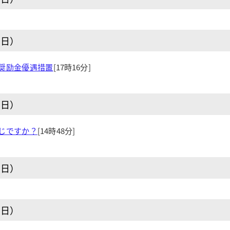
曜日）
奨励金優遇措置
[17時16分]
曜日）
じですか？
[14時48分]
曜日）
曜日）