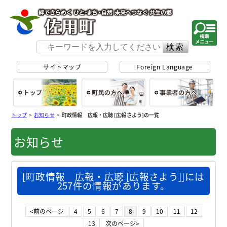
佐用町 公式ホー
サイトマップ
Foreign Language
総合トップ
町民の方へ
事
トップ
>
お知らせ
>
町政情報 広報・広聴 [広報さよう]の一覧
お知らせ
[町政情報 広報・広聴 [広報さよう]]には
257件の情報があります。
<前のページ
4
5
6
7
8
9
10
11
12
13
次のページ>