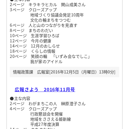
2ページ キラキラヒカル 関山成美さん
3ページ クローズアップ
地域づくり協議会発足10周年
文化の輪まちをつつむ
6ページ 人と山のつながりを見直す
8ページ まちのわだい
10ページ 生涯学習ひろば
12ページ 今月の健康
14ページ 12月のおしらせ
18ページ くらしの情報
20ページ 笑顔の輪 「いずみ会なでしこ」
我が家のアイドル
情報政策課 広報室[2016年12月5日（月曜日）13時0分]
広報さよう 2016年11月号
●主な内容
2ページ わがまちこの人 榊原澄子さん
4ページ クローズアップ
行政懇談会を開催
地域をささえる姫新線
平成27年度決算