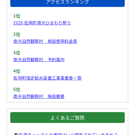
アクセスランキング
1位
2026 佐用町南光ひまわり祭り
2位
南光自然観察村 施設使用料金表
3位
南光自然観察村 予約案内
4位
佐用町指定給水装置工事事業者一覧
5位
南光自然観察村 施設概要
よくあるご質問
佐用チャンネルの番組はいつ更新されていますか？