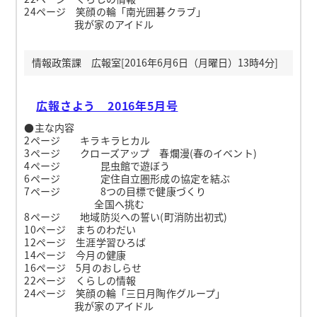
24ページ 笑顔の輪「南光囲碁クラブ」
我が家のアイドル
情報政策課 広報室[2016年6月6日（月曜日）13時4分]
広報さよう 2016年5月号
●主な内容
2ページ キラキラヒカル
3ページ クローズアップ 春爛漫(春のイベント)
4ページ 昆虫館で遊ぼう
6ページ 定住自立圏形成の協定を結ぶ
7ページ 8つの目標で健康づくり
全国へ挑む
8ページ 地域防災への誓い(町消防出初式)
10ページ まちのわだい
12ページ 生涯学習ひろば
14ページ 今月の健康
16ページ 5月のおしらせ
22ページ くらしの情報
24ページ 笑顔の輪「三日月陶作グループ」
我が家のアイドル