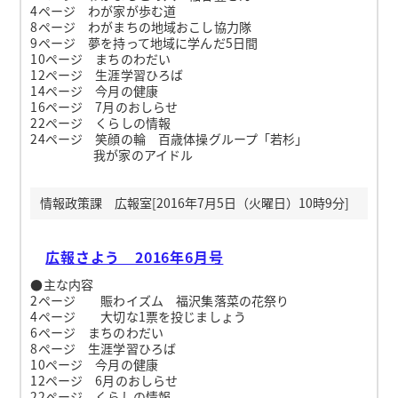
4ページ わが家が歩む道
8ページ わがまちの地域おこし協力隊
9ページ 夢を持って地域に学んだ5日間
10ページ まちのわだい
12ページ 生涯学習ひろば
14ページ 今月の健康
16ページ 7月のおしらせ
22ページ くらしの情報
24ページ 笑顔の輪 百歳体操グループ「若杉」
我が家のアイドル
情報政策課 広報室[2016年7月5日（火曜日）10時9分]
広報さよう 2016年6月号
●主な内容
2ページ 賑わイズム 福沢集落菜の花祭り
4ページ 大切な1票を投じましょう
6ページ まちのわだい
8ページ 生涯学習ひろば
10ページ 今月の健康
12ページ 6月のおしらせ
22ページ くらしの情報