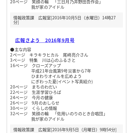
20ページ 笑顔の輪 「三日月乃井野田吾作会」
我が家のアイドル
情報政策課 広報室[2016年10月5日（水曜日）14時27
分]
広報さよう 2016年9月号
●主な内容
2ページ キラキラヒカル 尾﨑亮介さん
3ページ 特集 川は心のふるさと
16ページ クローズアップ
平成21年台風第9号災害から7年
ひまわりオイルを広めよう
にぎわった夏(イベント写真紹介)
20ページ まちのわだい
22ページ 生涯学習ひろば
24ページ 今月の健康
26ページ 9月のおしらせ
30ページ くらしの情報
32ページ 笑顔の輪 「佐用いのりのとき合唱団」
我が家のアイドル
情報政策課 広報室[2016年9月5日（月曜日）9時54分]