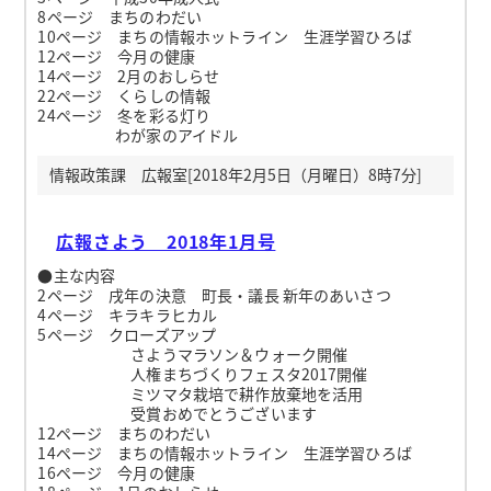
8ページ まちのわだい
10ページ まちの情報ホットライン 生涯学習ひろば
12ページ 今月の健康
14ページ 2月のおしらせ
22ページ くらしの情報
24ページ 冬を彩る灯り
わが家のアイドル
情報政策課 広報室[2018年2月5日（月曜日）8時7分]
広報さよう 2018年1月号
●主な内容
2ページ 戌年の決意 町長・議長 新年のあいさつ
4ページ キラキラヒカル
5ページ クローズアップ
さようマラソン＆ウォーク開催
人権まちづくりフェスタ2017開催
ミツマタ栽培で耕作放棄地を活用
受賞おめでとうございます
12ページ まちのわだい
14ページ まちの情報ホットライン 生涯学習ひろば
16ページ 今月の健康