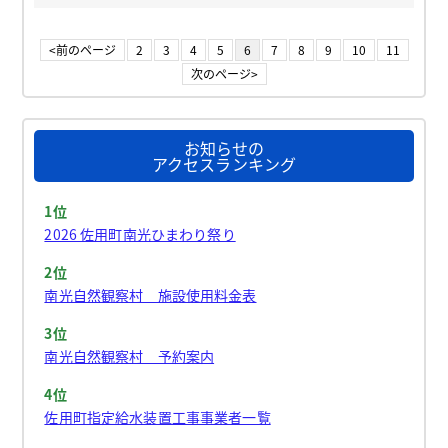
<前のページ
2
3
4
5
6
7
8
9
10
11
次のページ>
お知らせの
アクセスランキング
1位
2026 佐用町南光ひまわり祭り
2位
南光自然観察村 施設使用料金表
3位
南光自然観察村 予約案内
4位
佐用町指定給水装置工事事業者一覧