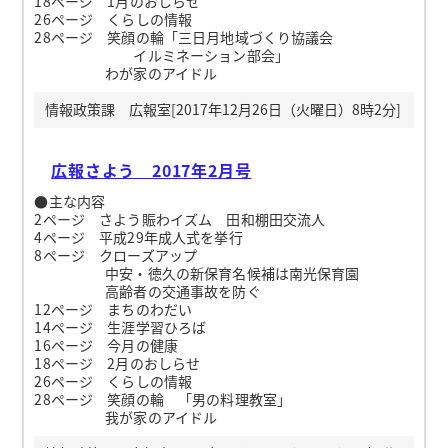
18ページ 1月のおしらせ
26ページ くらしの情報
28ページ 笑顔の輪「三日月地域づくり協議会
イルミネーション部会」
わが家のアイドル
情報政策課 広報室[2017年12月26日（火曜日）8時2分]
広報さよう 2017年2月号
●主な内容
2ページ さよう賑わイズム 田和棚田交流人
4ページ 平成29年成人式を挙行
8ページ クローズアップ
中安・徳久の新保育名候補は南光保育園
高齢者の交通事故を防ぐ
12ページ まちのわだい
14ページ 生涯学習ひろば
16ページ 今月の健康
18ページ 2月のおしらせ
26ページ くらしの情報
28ページ 笑顔の輪 「男の料理教室」
我が家のアイドル