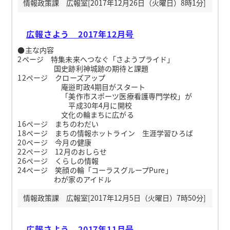
情報政策課 広報室[2017年12月26日（火曜日）8時1分]
広報さよう 2017年12月号
●主な内容
2ページ 特集未来へつなぐ「さようプライド」
国史跡利神城跡の期待と課題
12ページ クローズアップ
庵逧町政4期目がスタート
「美作市スポーツ医療看護専門学校」が
平成30年4月に開校
文化の輪まちに広がる
16ページ まちのわだい
18ページ まちの情報ホットライン 生涯学習ひろば
20ページ 今月の健康
22ページ 12月のおしらせ
26ページ くらしの情報
24ページ 笑顔の輪「コーラスグループPure」
わが家のアイドル
情報政策課 広報室[2017年12月5日（火曜日）7時50分]
広報さよう 2017年11月号