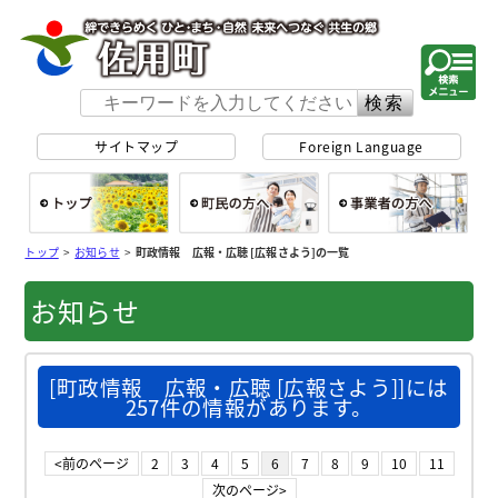
佐用町 公式ホー
サイトマップ
Foreign Language
総合トップ
町民の方へ
事
トップ
>
お知らせ
>
町政情報 広報・広聴 [広報さよう]の一覧
お知らせ
[町政情報 広報・広聴 [広報さよう]]には
257件の情報があります。
<前のページ
2
3
4
5
6
7
8
9
10
11
次のページ>