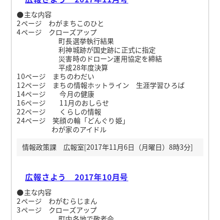
●主な内容
2ページ わがまちこのひと
4ページ クローズアップ
町長選挙執行結果
利神城跡が国史跡に正式に指定
災害時のドローン運用協定を締結
平成28年度決算
10ページ まちのわだい
12ページ まちの情報ホットライン 生涯学習ひろば
14ページ 今月の健康
16ページ 11月のおしらせ
22ページ くらしの情報
24ページ 笑顔の輪「どんぐり姫」
わが家のアイドル
情報政策課 広報室[2017年11月6日（月曜日）8時3分]
広報さよう 2017年10月号
●主な内容
2ページ わがむらじまん
3ページ クローズアップ
町内各地で敬老会