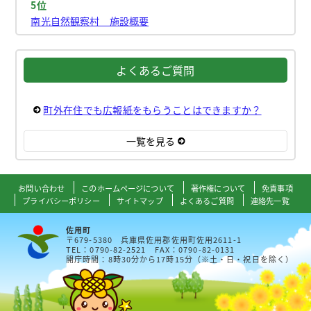
5位
南光自然観察村 施設概要
よくあるご質問
町外在住でも広報紙をもらうことはできますか？
一覧を見る
お問い合わせ
このホームページについて
著作権について
免責事項
プライバシーポリシー
サイトマップ
よくあるご質問
連絡先一覧
佐用町
〒679-5380 兵庫県佐用郡佐用町佐用2611-1
TEL：0790-82-2521 FAX：0790-82-0131
開庁時間：8時30分から17時15分（※土・日・祝日を除く）