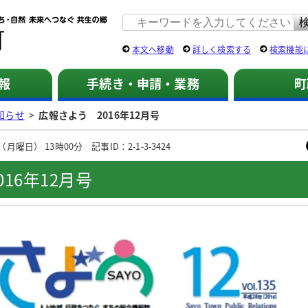
佐用町 公式ホームページ
本文へ移動
詳しく検索する
検索機能
報
手続き・申請・業務
町
知らせ
>
広報さよう 2016年12月号
月曜日） 13時00分 記事ID：2-1-3-3424
16年12月号