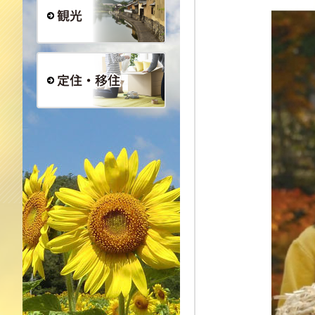
観光
定住・移住