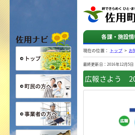
佐用ナビ
各課・施設情
現在の位置：
トップ
>
お
最終更新日：2016年12月5日（
総合トップ
広報さよう 20
町民の方へ
事業者の方へ