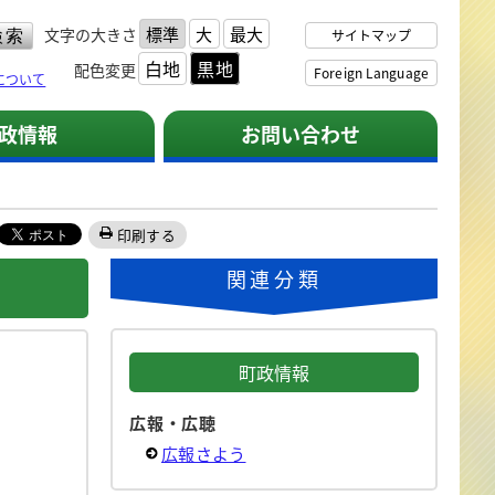
標準
大
最大
文字の大きさ
サイトマップ
白地
黒地
配色変更
Foreign Language
について
政情報
お問い合わせ
印刷する
関連分類
町政情報
広報・広聴
広報さよう