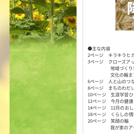
●主な内容
2ページ キラキラヒ
3ページ クローズア
地域づくり協議
文化の輪まち
6ページ 人と山のつ
8ページ まちのわだ
10ページ 生涯学習ひ
12ページ 今月の健康
14ページ 12月のお
18ページ くらしの情
20ページ 笑顔の輪
我が家のアイ