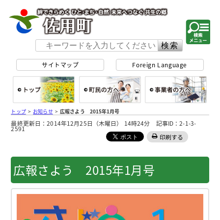
佐用町 公式ホー
サイトマップ
Foreign Language
総合トップ
町民の方へ
事
トップ
>
お知らせ
>
広報さよう 2015年1月号
最終更新日：2014年12月25日（木曜日） 14時24分 記事ID：2-1-3-
2591
印刷する
広報さよう 2015年1月号