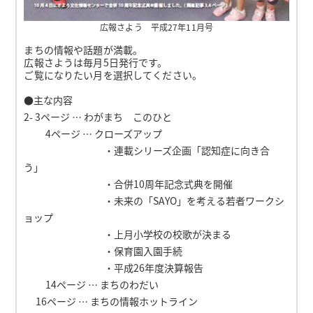
広報さよう 平成27年11月号
まちの情報や話題が満載。
広報さようは毎月5日発行です。
ご覧になりたい月を選択してください。
●主な内容
2- 3ページ … わがまち このひと
4ページ … クローズアップ
・連載シリーズ企画「認知症に向き合
う」
・合併10周年記念式典を開催
・未来の「SAYO」を考える若者ワークシ
ョップ
・上月小学校の校歌が決まる
・保育園入園手続
・平成26年度決算報告
14ページ … まちのわだい
16ページ … まちの情報ホットライン