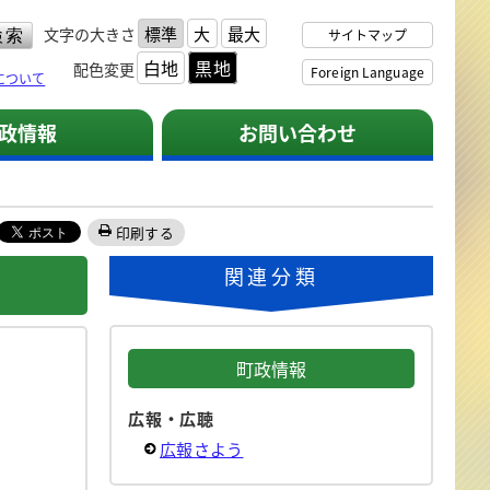
標準
大
最大
文字の大きさ
サイトマップ
白地
黒地
配色変更
Foreign Language
について
政情報
お問い合わせ
印刷する
関連分類
町政情報
広報・広聴
広報さよう