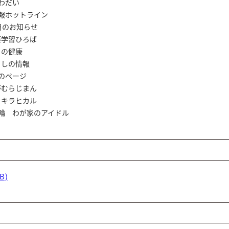
わだい
情報ホットライン
知らせ
ひろば
健康
情報
のページ
じまん
ヒカル
輪 わが家のアイドル
B)