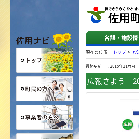
佐用ナビ
各課・施設情
現在の位置：
トップ
>
お
最終更新日：2015年11月4日（
総合トップ
広報さよう 20
町民の方へ
事業者の方へ