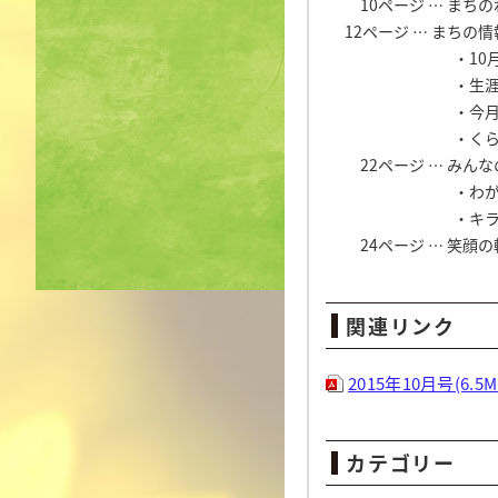
10ページ … まちの
12ページ … まちの
・10月のお
・生涯学習
・今月の
・くらしの
22ページ … みんな
・わがむら
・キラキラ
24ページ … 笑顔の
関連リンク
2015年10月号(6.5M
カテゴリー