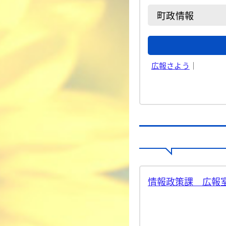
町政情報
広報さよう
｜
情報政策課 広報室