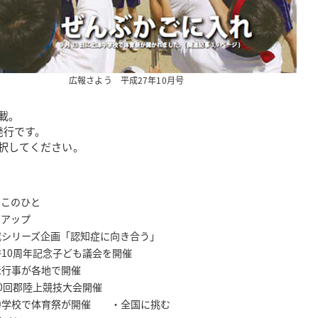
広報さよう 平成27年10月号
載。
発行です。
択してください。
ち このひと
ズアップ
ーズ企画「認知症に向き合う」
記念子ども議会を開催
各地で開催
上競技大会開催
育祭が開催 ・全国に挑む