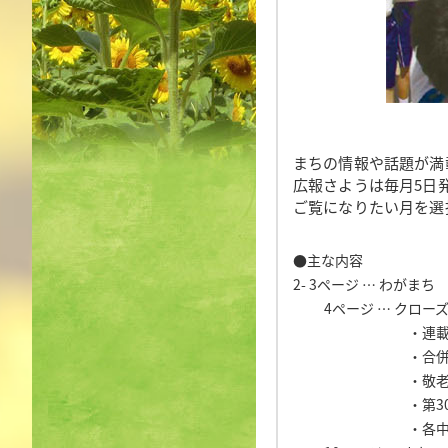
まちの情報や話題が満
広報さようは毎月5日
ご覧になりたい月を選
●主な内容
2- 3ページ … わがま
4ページ … クロー
・連載シリ
・合併10周年
・敬老行事が
・第30回郡陸
・各中学校で体