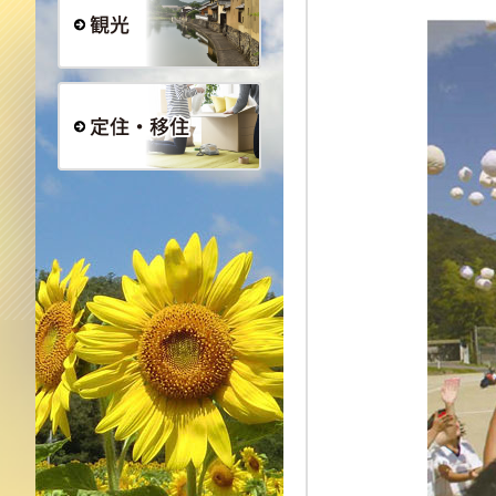
観光
定住・移住