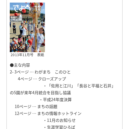
2013年11月号 表紙
●主な内容
2- 3ページ … わがまち このひと
4ページ … クローズアップ
・「佐用と江川」「長谷と平福と石井」
の5園が来年4月統合を目指し協議
・平成24年度決算
10ページ … まちの話題
12ページ … まちの情報ホットライン
・11月のお知らせ
・生涯学習ひろば