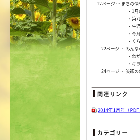
12ページ … まちの
・1月のお
・第7回さよう
・生涯学習
・今月の
・くらしの
22ページ … みんな
・わがむら
・キラキラ
24ページ … 笑顔の
関連リンク
2014年1月号（PDF 
カテゴリー