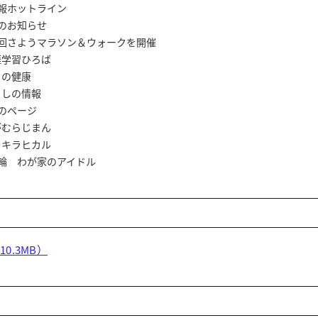
情報ホットライン
知らせ
マラソン＆ウォークを開催
ひろば
健康
情報
のページ
じまん
ヒカル
輪 わが家のアイドル
10.3MB）