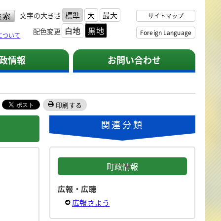
標準
大
最大
文字の大きさ
サイトマップ
白地
黒地
配色変更
Foreign Language
について
政情報
お問い合わせ
印刷する
関連分類
町政情報
広報・広聴
広報さよう