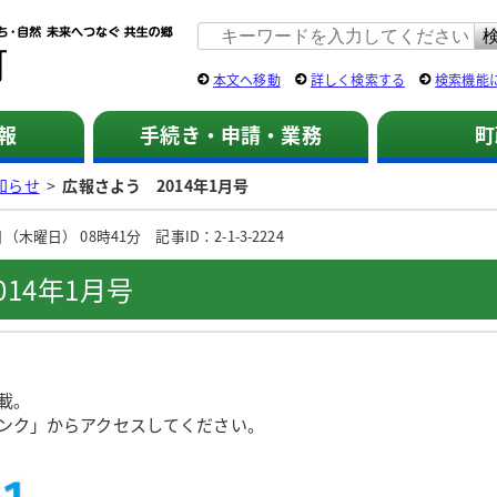
佐用町 公式ホームページ
本文へ移動
詳しく検索する
検索機能
報
手続き・申請・業務
町
知らせ
>
広報さよう 2014年1月号
木曜日） 08時41分 記事ID：2-1-3-2224
14年1月号
載。
ンク」からアクセスしてください。