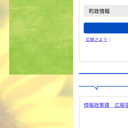
町政情報
広報さよう
｜
情報政策課 広報室