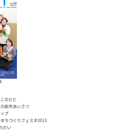
紙
ち このひと
長の新年あいさつ
アップ
りフェスタ2013
わだい