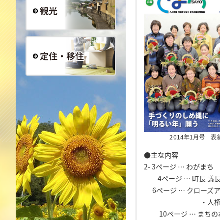
観光
定住・移住
2014年1月号 表
●主な内容
2- 3ページ … わがま
4ページ … 町長 議
6ページ … クローズ
・人権まちづく
10ページ … まちの