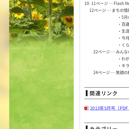
10- 11ページ … Flash
12ページ … まちの
・5月のお
・百歳バン
・生涯学習
・今月の
・くらしの
22ページ … みんな
・わがむら
・キラキラ
24ページ … 笑顔の
関連リンク
2013年5月号（PDF 
カテゴリー