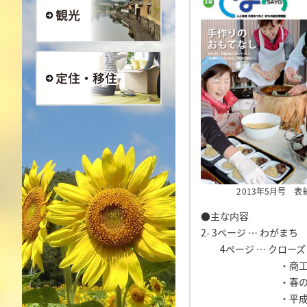
観光
定住・移住
2013年5月号 表
●主な内容
2- 3ページ … わがま
4ページ … クローズ
・商工会青年部
・春のイベント(
・平成25年