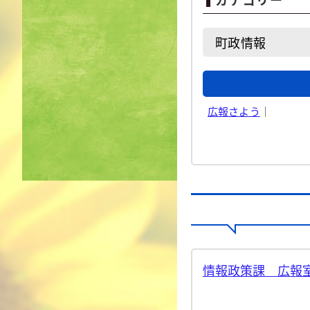
町政情報
広報さよう
｜
情報政策課 広報室