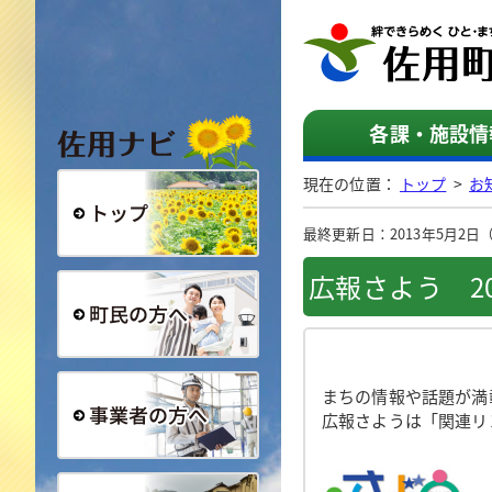
佐用ナビ
各課・施設情
現在の位置：
トップ
>
お
最終更新日：2013年5月2日（木
総合トップ
広報さよう 20
町民の方へ
まちの情報や話題が満
広報さようは「関連リ
事業者の方へ