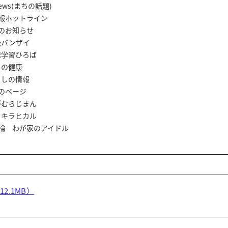
 News(まちの話題)
情報ホットライン
知らせ
ザイ
ひろば
健康
情報
のページ
じまん
ヒカル
輪 わが家のアイドル
12.1MB）