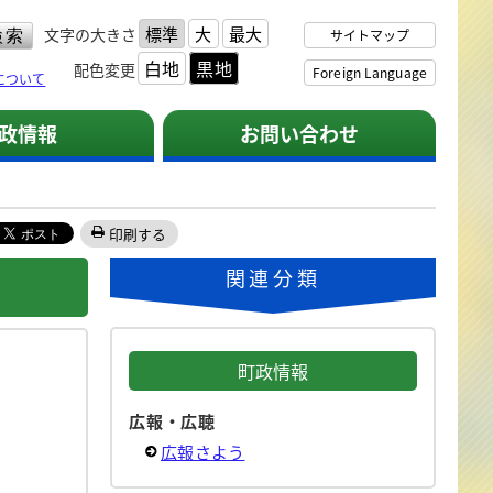
標準
大
最大
文字の大きさ
サイトマップ
白地
黒地
配色変更
Foreign Language
について
政情報
お問い合わせ
印刷する
関連分類
町政情報
広報・広聴
広報さよう