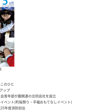
紙
ち このひと
アップ
が鹿関連の合同会社を設立
町桜祭り・平福おもてなしイベント)
度消防初出