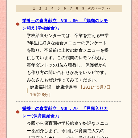
1
2
3
4
5
6
7
8
9
次のページ
>>
栄養士の食育献立 VOL．80 『鶏肉のレモ
ン和え(学校給食)』
学校給食センターでは、卒業を控える中学
3年生に好きな給食メニューのアンケート
を取り、卒業前に上位の給食メニューを提
供しています。この鶏肉のレモン和えは、
毎年ダントツの1位を獲得し、保護者から
も作り方の問い合わせがあるレシピです。
みなさんもぜひ作ってみてください。
健康福祉課 健康増進室
[2021年5月7日
10時28分]
栄養士の食育献立 VOL．79 『豆腐入りカ
レー(保育園給食)』
今回から保育園や学校給食で好評なメニュ
ーを紹介します。今回は保育園で人気の