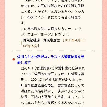
「豆腐入りカレー」です。意外な組み合わ
せですが、大豆の良質なたんぱく質を手軽
にとることができ、豆腐のまろやかさがカ
レーのスパイシーさにとても合う料理で
す。
この日の献立は、豆腐入りカレー、ゆで
卵、フルーツヨーグルトでした。
健康福祉課 健康増進室
[2021年4月8日
08時49分]
佐用もち大豆料理コンテストの審査結果を発
表します
国のＧＩ(地理的表示)保護制度に登録され
ている「佐用もち大豆」を使った料理を募
集し、100 点を超える応募がありました。
町食育推進協議会では、書類審査によって
選ばれた作品を試食し、委員による投票の
結果、下記の入選作品を決定しました。も
ち大豆のもちもち食感とうまみがたっぷり