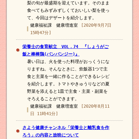
梨の旬が最盛期を迎えています。そのまま
食べてもみずみずしくておいしい梨を使っ
て、今回はデザートを紹介します。
健康福祉課 健康増進室
[2020年9月7日
15時47分]
栄養士の食育献立 VOL．74 『しょうがご
飯と棒棒鶏(バンバンジー)』
暑い日は、火を使った料理がおっくうにな
りますね。そんなときに、炊飯器1つで主
食と主菜を一緒に作ることができるレシピ
を紹介します。トマトやきゅうりなどの夏
野菜を添えると1皿で主食・主菜・副菜を
そろえることができます。
健康福祉課 健康増進室
[2020年8月11
日 11時41分]
さよう健康チャンネル「栄養士と離乳食を作
ろう」の内容と放映について