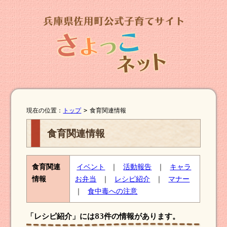
現在の位置：
トップ
>
食育関連情報
食育関連情報
食育関連
イベント
｜
活動報告
｜
キャラ
情報
お弁当
｜
レシピ紹介
｜
マナー
｜
食中毒への注意
「レシピ紹介」には
83件
の情報があります。