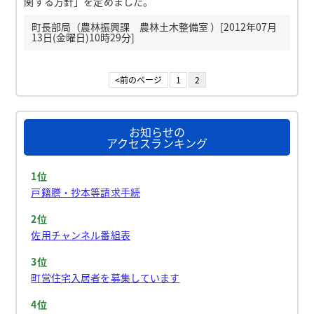
関する方針」を定めました。
町長部局（農林振興課 農林土木整備室 ）[2012年07月
13日(金曜日)10時29分]
<前のページ
1
2
お知らせの
アクセスランキング
1位
戸籍謄・抄本等請求手続
2位
佐用チャンネル番組表
3位
町営住宅入居者を募集しています
4位