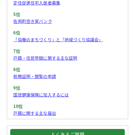
定住促進住宅入居者募集
5位
佐用町空き家バンク
6位
「協働のまちづくり」と「地域づくり協議会」
7位
戸籍・住民登録に関する主な証明
8位
税務証明・閲覧の申請
9位
国民健康保険に加入するには
10位
戸籍に関する主な届出
よくあるご質問