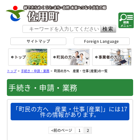
佐用町 公式ホー
サイトマップ
Foreign Language
総合トップ
町民の方へ
事
トップ
>
手続き・申請・業務
>
町民の方へ 産業・仕事 [産業]の一覧
手続き・申請・業務
「町民の方へ 産業・仕事 [産業]」には17
件の情報があります。
<前のページ
1
2