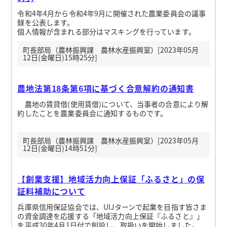
令和4年4月から令和4年9月に開催された農業委員会の議事
録を公表します。
個人情報が含まれる部分はマスキングを行っています。
町長部局（農林振興課 農林水産振興室）[2023年05月
12日(金曜日)15時25分]
農地法第18条第6項に基づく合意解約の通知書
農地の賃貸借(使用賃借)について、当事者の合意により解
約したことを農業委員会に通知するものです。
町長部局（農林振興課 農林水産振興室）[2023年05月
12日(金曜日)14時51分]
【創業支援】地域活力向上保証「ふるさと」の保
証料補助について
兵庫県信用保証協会では、UIJターンで起業を目指す皆さま
の資金調達を応援する「地域活力向上保証『ふるさと』」
を平成30年4月1日付で創設し、取扱いを開始しました。