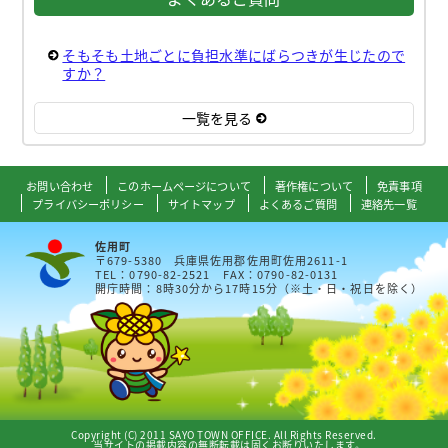
そもそも土地ごとに負担水準にばらつきが生じたので
すか？
一覧を見る
お問い合わせ
このホームページについて
著作権について
免責事項
プライバシーポリシー
サイトマップ
よくあるご質問
連絡先一覧
佐用町
〒679-5380 兵庫県佐用郡佐用町佐用2611-1
TEL：0790-82-2521 FAX：0790-82-0131
開庁時間：8時30分から17時15分（※土・日・祝日を除く）
Copyright (C) 2011 SAYO TOWN OFFICE. All Rights Reserved.
当サイトの掲載内容の無断転載は固くお断りいたします。