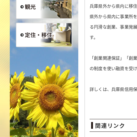
兵庫県外から県内に移
県外から県内に事業所
観光
る円滑な創業、事業発
す。
定住・移住
「創業関連保証」「創業
の制度を使い融資を受け
詳しくは、兵庫県信用保証協
関連リンク