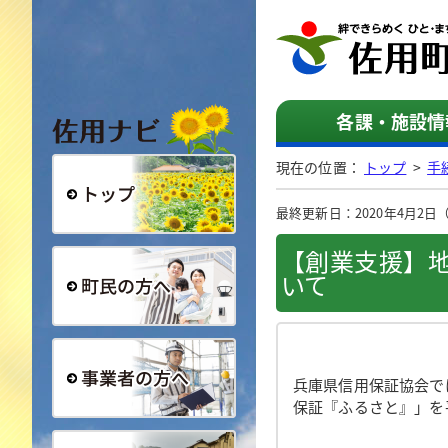
佐用ナビ
各課・施設情
現在の位置：
トップ
>
手
最終更新日：2020年4月2日（木
総合トップ
【創業支援】
いて
町民の方へ
兵庫県信用保証協会で
保証『ふるさと』」を
事業者の方へ