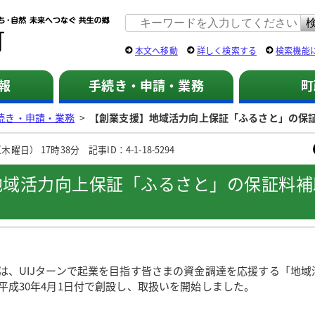
佐用町 公式ホームページ
本文へ移動
詳しく検索する
検索機能
報
手続き・申請・業務
町
続き・申請・業務
>
【創業支援】地域活力向上保証「ふるさと」の保
曜日） 17時38分 記事ID：4-1-18-5294
地域活力向上保証「ふるさと」の保証料補
は、UIJターンで起業を目指す皆さまの資金調達を応援する「地域
平成30年4月1日付で創設し、取扱いを開始しました。