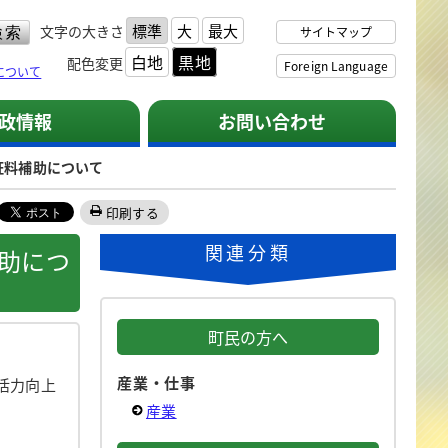
標準
大
最大
文字の大きさ
サイトマップ
白地
黒地
配色変更
Foreign Language
について
政情報
お問い合わせ
証料補助について
印刷する
関連分類
助につ
町民の方へ
産業・仕事
活力向上
産業