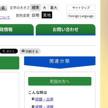
標準
大
最大
文字の大きさ
サイトマップ
白地
黒地
配色変更
Foreign Language
について
政情報
お問い合わせ
印刷する
関連分類
町民の方へ
こんな時は
結婚・出産
就職・退職