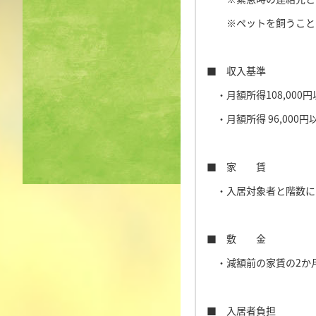
※ペットを飼うこと
■ 収入基準
・月額所得108,000円
・月額所得 96,000円
■ 家 賃
・入居対象者と階数に
■ 敷 金
・減額前の家賃の2か
■ 入居者負担