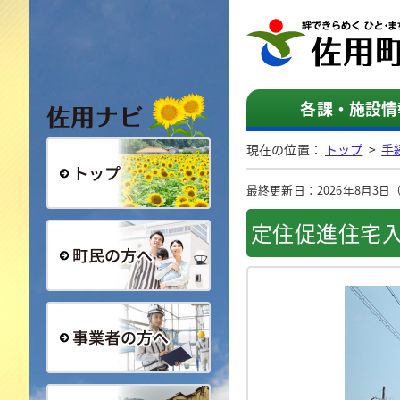
佐用ナビ
各課・施設情
現在の位置：
トップ
>
手
最終更新日：2026年8月3日（月
総合トップ
定住促進住宅
町民の方へ
事業者の方へ