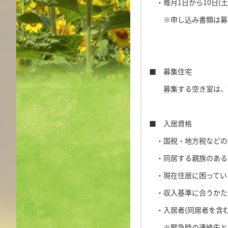
・毎月1日から10日(
※申し込み書類は募集
■ 募集住宅
募集する空き室は、下
■ 入居資格
・国税・地方税などの
・同居する親族のある
・現在住居に困ってい
・収入基準に合うかた
・入居者(同居者を含む
※緊急時の連絡先とし