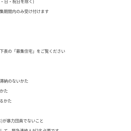
土・日・祝日を除く)
期間内のみ受け付けます
表の「募集住宅」をご覧ください
滞納のないかた
かた
るかた
)が暴力団員でないこと
て、緊急連絡人が2名必要です