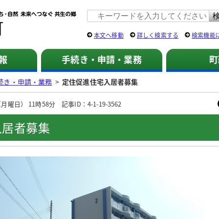
佐用町 公式ホームページ
本文へ移動
詳しく検索する
検索機能
報
手続き・申請・業務
町
続き・申請・業務
>
定住促進住宅入居者募集
曜日） 11時58分 記事ID：4-1-19-3562
入居者募集