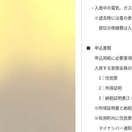
・入居中の電気、ガス
※退去時には畳の表替
部位の修繕費は入居
■ 申込書類
申込用紙に必要事項を
入居する家族全員の
1：住民票
2：所得証明
3：納税証明書(2・
※所得証明書と納税証
※佐用町内に住民票が
マイナンバー通知カー