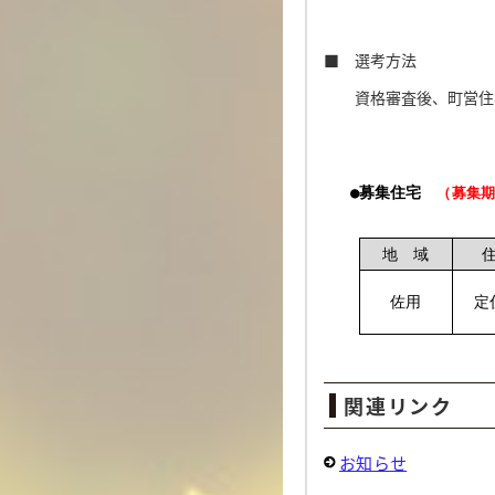
■ 選考方法
資格審査後、町営住宅
●募集住宅
（募集期
地 域
佐用
定
関連リンク
お知らせ