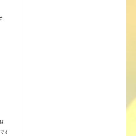
た
は
です