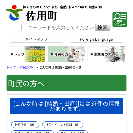
佐用町 公式ホー
サイトマップ
Foreign Language
総合トップ
町民の方へ
事
トップ
>
町民の方へ
>
こんな時は [結婚・出産]の一覧
町民の方へ
[こんな時は [結婚・出産]]には37件の情報
があります。
お知らせ 10件
行事・イベント情報 0件