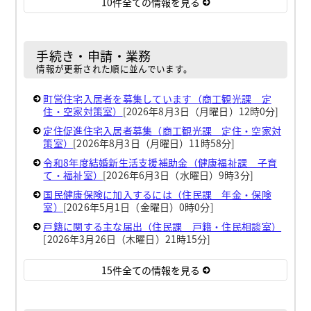
10件全ての情報を見る
手続き・申請・業務
情報が更新された順に並んでいます。
町営住宅入居者を募集しています（商工観光課 定
住・空家対策室）
[2026年8月3日（月曜日）12時0分]
定住促進住宅入居者募集（商工観光課 定住・空家対
策室）
[2026年8月3日（月曜日）11時58分]
令和8年度結婚新生活支援補助金（健康福祉課 子育
て・福祉室）
[2026年6月3日（水曜日）9時3分]
国民健康保険に加入するには（住民課 年金・保険
室）
[2026年5月1日（金曜日）0時0分]
戸籍に関する主な届出（住民課 戸籍・住民相談室）
[2026年3月26日（木曜日）21時15分]
15件全ての情報を見る