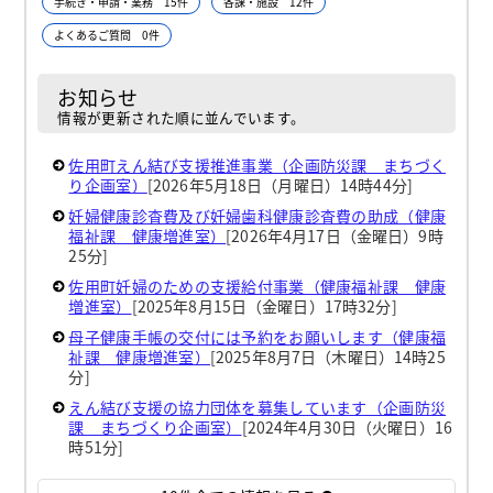
手続き・申請・業務 15件
各課・施設 12件
よくあるご質問 0件
お知らせ
情報が更新された順に並んでいます。
佐用町えん結び支援推進事業（企画防災課 まちづく
り企画室）
[2026年5月18日（月曜日）14時44分]
妊婦健康診査費及び妊婦歯科健康診査費の助成（健康
福祉課 健康増進室）
[2026年4月17日（金曜日）9時
25分]
佐用町妊婦のための支援給付事業（健康福祉課 健康
増進室）
[2025年8月15日（金曜日）17時32分]
母子健康手帳の交付には予約をお願いします（健康福
祉課 健康増進室）
[2025年8月7日（木曜日）14時25
分]
えん結び支援の協力団体を募集しています（企画防災
課 まちづくり企画室）
[2024年4月30日（火曜日）16
時51分]