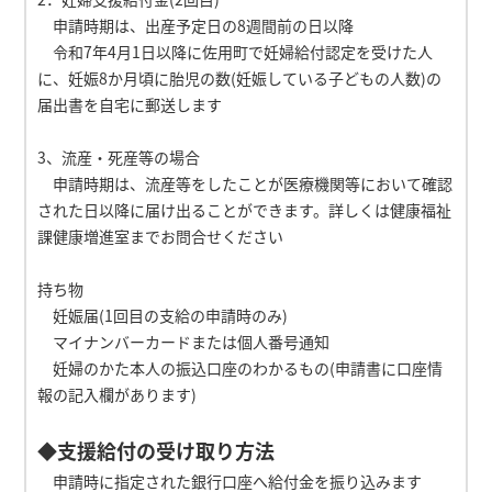
申請時期は、出産予定日の8週間前の日以降
令和7年4月1日以降に佐用町で妊婦給付認定を受けた人
に、妊娠8か月頃に胎児の数(妊娠している子どもの人数)の
届出書を自宅に郵送します
3、流産・死産等の場合
申請時期は、流産等をしたことが医療機関等において確認
された日以降に届け出ることができます。詳しくは健康福祉
課健康増進室までお問合せください
持ち物
妊娠届(1回目の支給の申請時のみ)
マイナンバーカードまたは個人番号通知
妊婦のかた本人の振込口座のわかるもの(申請書に口座情
報の記入欄があります)
◆支援給付の受け取り方法
申請時に指定された銀行口座へ給付金を振り込みます