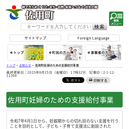
佐用町 公式ホー
サイトマップ
Foreign Language
総合トップ
町民の方へ
事
トップ
>
お知らせ
>
佐用町妊婦のための支援給付事業
最終更新日：2025年8月15日（金曜日） 17時32分 記事ID：2-1-12-
11364
印刷する
佐用町妊婦のための支援給付事業
令和7年4月1日から、妊娠期からの切れ目のない支援を行う
ことを目的として、子ども・子育て支援法に創設された