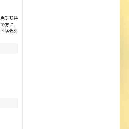
猟免許所持
者の方に、
る体験会を