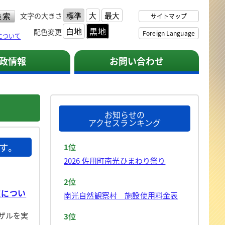
標準
大
最大
文字の大きさ
サイトマップ
白地
黒地
配色変更
Foreign Language
について
政情報
お問い合わせ
お知らせの
アクセスランキング
ます。
1位
2026 佐用町南光ひまわり祭り
2位
施につい
南光自然観察村 施設使用料金表
ザルを実
3位