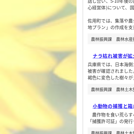
話し合い、5-10年
心経営体)について、
佐用町では、集落や農
地プラン」の作成を支
農林振興課 農林水産振興
ナラ枯れ被害が拡
兵庫県では、日本海側
被害が確認されました
褐色に変色した樹々が
農林振興課 農林土木整備
小動物の捕獲と箱
農作物を食い荒らす小
「捕獲許可証」の発行
農林振興課 農林土木整備