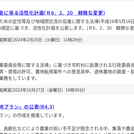
に係る活性化計画(Ｒ6．2．20 軽微な変更)
めの定住等及び地域間交流の促進に関する法律(平成19年5月16
項の規定に基づき、活性化計画を公表します。(Ｒ6．2．20 軽微な変
室[2024年2月20日（火曜日）11時28分]
委員会等に関する法律」に基づき市町村に設置される行政委員
買・賃借の許可、農地転用案件への意見具申、遊休農地の調査・
業務をしています。
室[2023年10月27日（金曜日）16時36分]
プラン」の公表(R4.3)
ラン」の作成を推進しています。
、高齢化などにより農業の担い手不足が懸念される中、集落や農