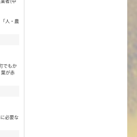
業者(中
、「人・農
町でもか
り葉が赤
に必要な