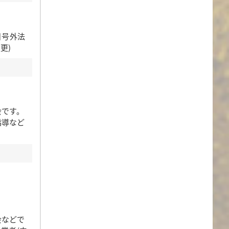
日号外法
更)
会です。
指導など
会などで