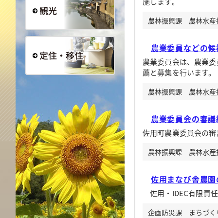
施します。
農林振興課 農林水産振興
観光
農業委員などの候
農業委員会は、農業委
薦と募集を行います。
定住・移住
農林振興課 農林水産振興
農業委員会の審議
佐用町農業委員会の審
農林振興課 農林水産振興
佐用まなび舎農園
佐用・IDEC有限責
企画防災課 まちづくり企