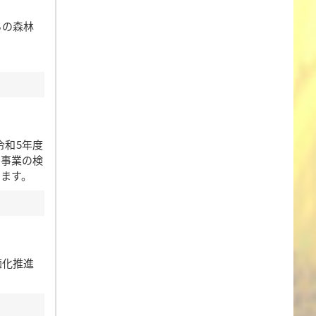
らの森林
令和5年度
た事業の検
します。
適化推進