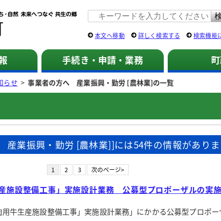
佐用町 公式ホームページ
本文へ移動
詳しく検索する
検索機能
報
手続き・申請・業務
町
知らせ
>
事業者の方へ 産業振興・勤労 [農林業]の一覧
 産業振興・勤労 [農林業]]には54件の情報があり
1
2
3
次のページ>
産施設整備工事」実施設計業務 公募型プロポーザルの実
肉用牛生産施設整備工事」実施設計業務」にかかる公募型プロポー