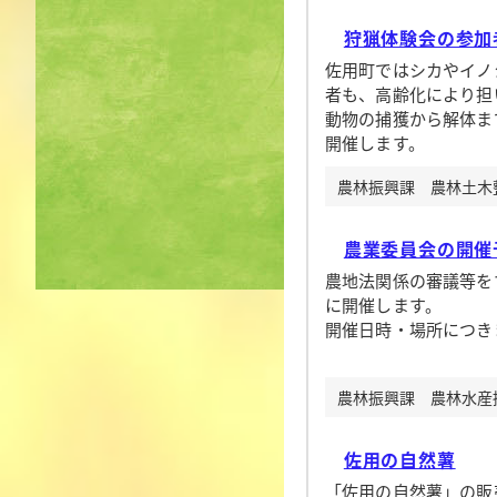
狩猟体験会の参加
佐用町ではシカやイノ
者も、高齢化により担
動物の捕獲から解体ま
開催します。
農林振興課 農林土木整備
農業委員会の開催
農地法関係の審議等をす
に開催します。
開催日時・場所につき
農林振興課 農林水産振興
佐用の自然薯
「佐用の自然薯」の販