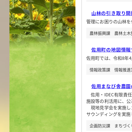
山林の引き取り開
管理にお困りの山林を
農林振興課 農林土木整備
佐用町の地図情報
佐用町では、令和8年
情報政策課 情報推進室[
佐用まなび舎農園
佐用・IDEC有限責
施設等の利活用に、公募
現地見学会を実施した
サウンディングを実施
企画防災課 まちづくり企