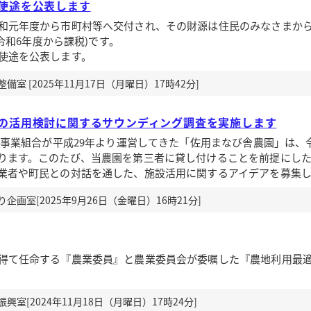
使途を公表します
和元年度から市町村等へ交付され、その財源は住民のみなさまか
・令和6年度から課税)です。
使途を公表します。
室 [2025年11月17日（月曜日）17時42分]
の活用検討に関するサウンディング調査を実施します
任事業組合が平成29年より運営してきた「佐用まなび舎農園」は、
ります。このたび、当農園を第三者に貸し付けることを前提にし
業者や町民との対話を通した、施設活用に関するアイデアを募集
画室[2025年9月26日（金曜日）16時21分]
得て任命する『農業委員』と農業委員会が委嘱した『農地利用最
室[2024年11月18日（月曜日）17時24分]