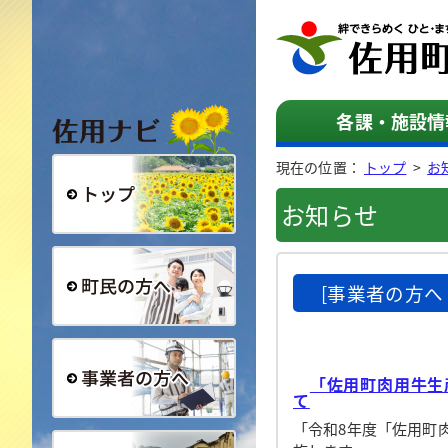
佐用ナビ
各課・施設情
現在の位置：
トップ
>
お
お知らせ
総合トップ
[事業者の方へ
町民の方へ
「佐用町肉用牛生
て
事業者の方へ
「令和8年度「佐用町