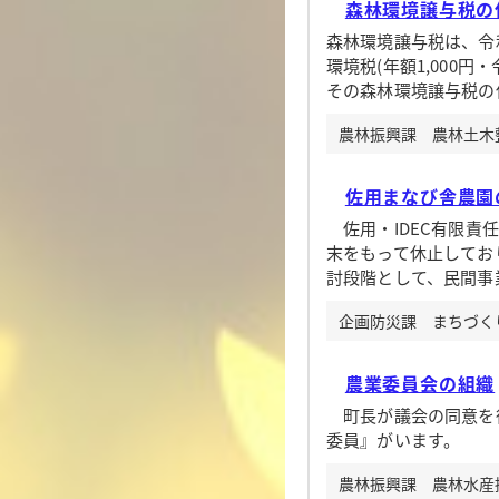
森林環境譲与税の
森林環境譲与税は、令
環境税(年額1,000円
その森林環境譲与税の
農林振興課 農林土木整備
佐用まなび舎農園
佐用・IDEC有限責
末をもって休止してお
討段階として、民間事
企画防災課 まちづくり企
農業委員会の組織
町長が議会の同意を
委員』がいます。
農林振興課 農林水産振興