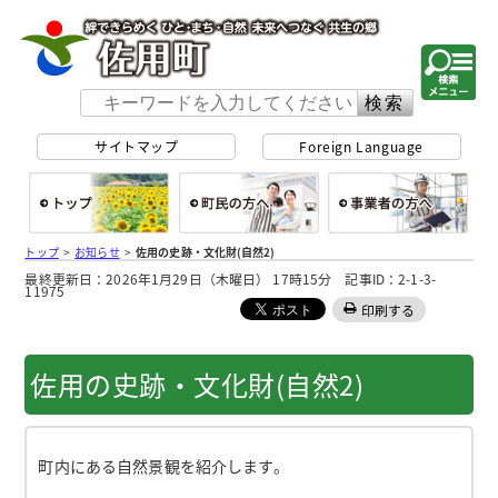
佐用町 公式ホー
サイトマップ
Foreign Language
総合トップ
町民の方へ
事
トップ
>
お知らせ
>
佐用の史跡・文化財(自然2)
最終更新日：2026年1月29日（木曜日） 17時15分 記事ID：2-1-3-
11975
印刷する
佐用の史跡・文化財(自然2)
町内にある自然景観を紹介します。