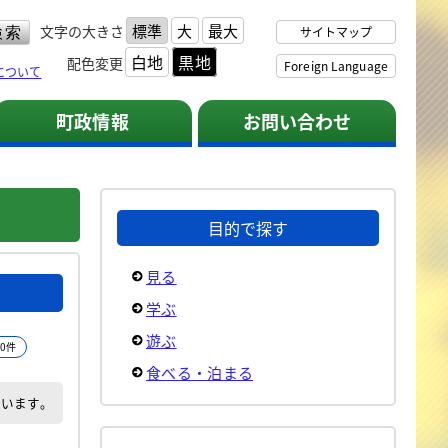
標準
大
最大
文字の大きさ
サイトマップ
白地
黒地
配色変更
Foreign Language
について
町政情報
お問い合わせ
目的で探す
見る
学ぶ
遊ぶ
0件
食べる・泊まる
でいます。