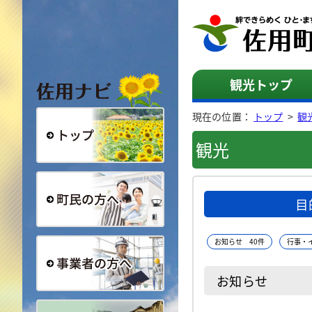
佐用ナビ
観光トップ
現在の位置：
トップ
>
観
観光
総合トップ
目
町民の方へ
お知らせ 40件
行事・
お知らせ
事業者の方へ