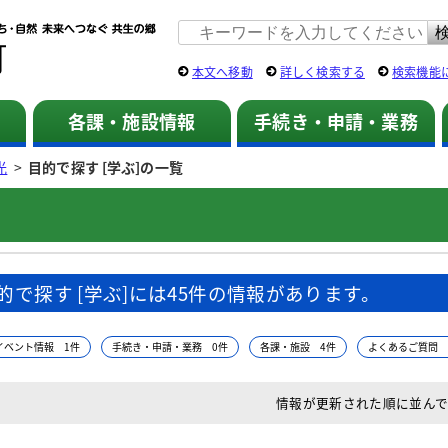
佐用町 公式ホームページ
本文へ移動
詳しく検索する
検索機能
各課・施設情報
手続き・申請・業務
光
>
目的で探す [学ぶ]の一覧
的で探す [学ぶ]には45件の情報があります。
イベント情報 1件
手続き・申請・業務 0件
各課・施設 4件
よくあるご質問 
情報が更新された順に並ん