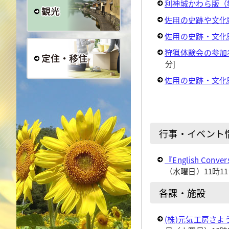
利神城かわら版（
佐用の史跡や文化
佐用の史跡・文化
観光
狩猟体験会の参加
分]
佐用の史跡・文化
定住・移住
行事・イベント
『English Co
（水曜日）11時11
各課・施設
(株)元気工房さ