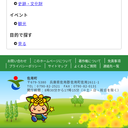
史跡・文化財
イベント
観光
目的で探す
見る
お問い合わせ
このホームページについて
著作権について
免責事項
プライバシーポリシー
サイトマップ
よくあるご質問
連絡先一覧
佐用町
〒679-5380 兵庫県佐用郡佐用町佐用2611-1
TEL：0790-82-2521 FAX：0790-82-0131
開庁時間：8時30分から17時15分（※土・日・祝日を除く）