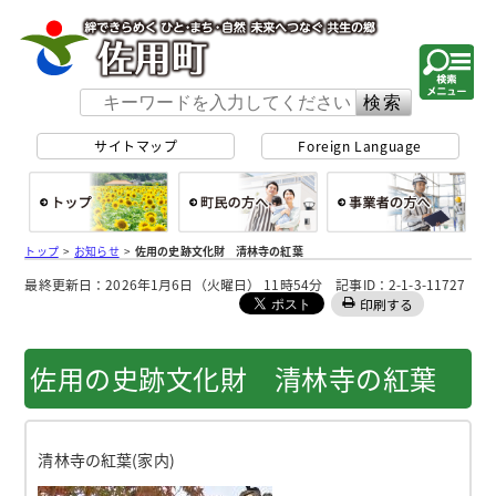
佐用町 公式ホー
サイトマップ
Foreign Language
総合トップ
町民の方へ
事
トップ
>
お知らせ
>
佐用の史跡文化財 清林寺の紅葉
最終更新日：2026年1月6日（火曜日） 11時54分 記事ID：2-1-3-11727
印刷する
佐用の史跡文化財 清林寺の紅葉
清林寺の紅葉(家内)