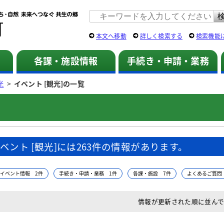
佐用町 公式ホームページ
本文へ移動
詳しく検索する
検索機能
各課・施設情報
手続き・申請・業務
光
>
イベント [観光]の一覧
ベント [観光]には263件の情報があります。
イベント情報 2件
手続き・申請・業務 1件
各課・施設 7件
よくあるご質問
情報が更新された順に並ん