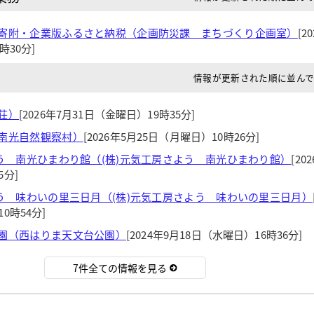
寄附・企業版ふるさと納税（企画防災課 まちづくり企画室）
[2
時30分]
情報が更新された順に並ん
荘）
[2026年7月31日（金曜日）19時35分]
南光自然観察村）
[2026年5月25日（月曜日）10時26分]
よう 南光ひまわり館（(株)元気工房さよう 南光ひまわり館）
[20
5分]
よう 味わいの里三日月（(株)元気工房さよう 味わいの里三日月）
0時54分]
園（西はりま天文台公園）
[2024年9月18日（水曜日）16時36分]
7件全ての情報を見る