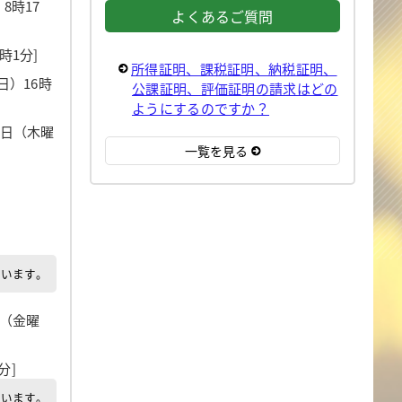
8時17
よくあるご質問
時1分]
所得証明、課税証明、納税証明、
曜日）16時
公課証明、評価証明の請求はどの
ようにするのですか？
月6日（木曜
一覧を見る
でいます。
日（金曜
分]
でいます。