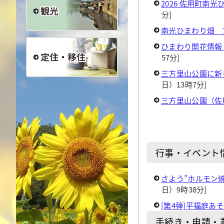
2026 佐用町南
分]
南光ひまわり畑 
観光
ひまわり開花情報
57分]
三方里山公園に新
定住・移住
日）13時7分]
三方里山公園（佐
行事・イベント
さよう”ホルモン
日）9時38分]
[第4弾]平福庭
手続き・申請・