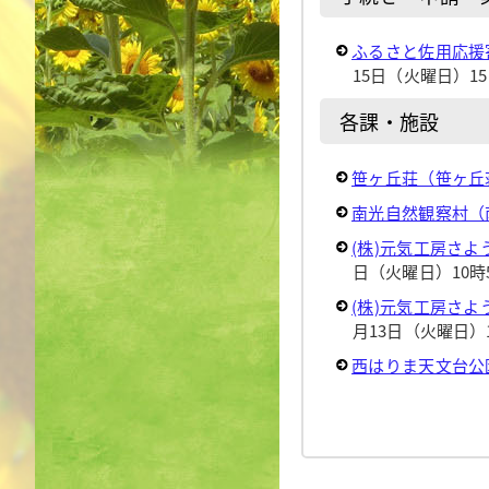
ふるさと佐用応援
15日（火曜日）15
各課・施設
笹ヶ丘荘（笹ヶ丘
南光自然観察村（
(株)元気工房さ
日（火曜日）10時
(株)元気工房さ
月13日（火曜日）1
西はりま天文台公