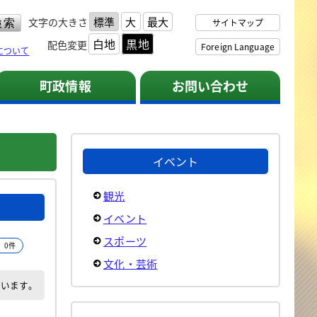
標準
大
最大
文字の大きさ
サイトマップ
白地
黒地
配色変更
Foreign Language
について
町政情報
お問い合わせ
イベント
観光
イベント
スポーツ
 0件
文化・芸術
でいます。