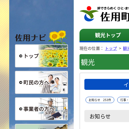
佐用ナビ
観光トップ
現在の位置：
トップ
>
観
観光
総合トップ
イ
町民の方へ
お知らせ 253件
行事・
お知らせ
事業者の方へ