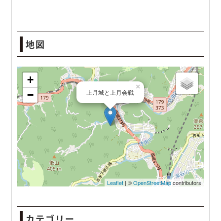
地図
上月城と上月会戦
カテゴリー