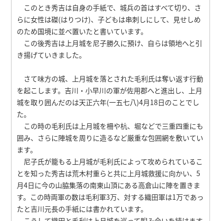
このとき秀吉は自身の手紙で、城兵の首はすべて切り、さ
らに女性は磔(はりつけ)、子どもは串刺しにして、見せしめ
のため国境に並べ置いたと書いています。
この後秀吉は上月城を尼子勝久に預け、自らは領地へと引
き揚げていきました。
さて味方の城、上月城を落とされた毛利氏は奪い返す行動
を起こします。吉川・小早川の軍が佐用郡へと進出し、上月
城を取り囲んだのは天正六年(一五七八)4月18日のことでし
た。
この時の毛利氏は上月城を柵や杭、堀などで三重四重にも
囲み、さらに陣城を周りに造るなど厳重な包囲網を敷いてい
ます。
尼子氏が籠もる上月城が毛利氏によって攻められているこ
とを知った秀吉は荒木村重らと共に上月城救援に向かい、5
月4日に今の山脇集落の南東山頂にある高倉山に陣を置きま
す。この時両軍の数は毛利軍3万、対する織田軍は1万であっ
たと吉川元長の手紙には書かれています。
こうして織田と毛利は上月城を巡って睨み合いを続けます