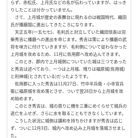
らず、赤松氏、上月氏などの名が伝わっていますが、はっき
りしたことは分かっていません。
さて、上月城が歴史の表舞台に現れるのは戦国時代、織田
氏が播磨国に進出してきたころになります。
天正五年(一五七七)、毛利氏と対立していた織田信長は羽
柴秀吉に播磨への進出を命じます。秀吉は策により播磨の武
将を味方に付けていきますが、毛利側について従わなかった
上月城を攻めるため、11月に佐用郡へ攻め込んできます。
このとき、郡内で上月城側についていた城は三つであった
と秀吉は述べており、一つは上月城、残りは福原城(佐用城)
と利神城(とされている)だったようです。
佐用郡に入った秀吉は11月27日、竹中半兵衛・小寺官兵
衛に福原城を攻め落とさせ、ついで翌28日から上月城を攻
め始めます。
このとき秀吉は、城の周りに柵を三重にめぐらせて城兵の
逃亡をふせぎ、さらに水を取ることもできなくしています。
こうした状況に城側は講和を持ちかけますが秀吉は応じ
ず、ついに12月3日、城内へ攻め込み上月城を落城させまし
た。