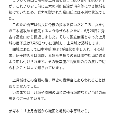
が、これより少し前に三木の別所長治が毛利側につき籠城を
続けていたため、兵力を裂かれた織田氏には不利な状況でし
た。
このため秀吉は信長に今後の指示を仰いだところ、兵を引
き三木城攻めを優先するよう命ぜられたため、6月26日に秀
吉は高倉山から撤退しました。そして孤立無援となった上月
城の尼子氏は7月5日ついに開城し、上月城は落城します。
開城にあたって山中幸盛(鹿介)が降伏を申し入れ、その結
果、尼子勝久らは切腹、幸盛ら生捕りの者は備中松山に送る
よう申し付けられます。その後幸盛が高梁川の合の渡しで切
られたことはよく知られています。
上月城はこの合戦の後、歴史の表舞台にあらわれることは
ありませんでした。
いままでは上月城や周囲の山頂に残る城跡などが当時の面
影を今に伝えています。
参考本：「上月合戦から織田と毛利の争奪戦から」