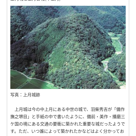
写真：上月城跡
上月城は今の中上月にある中世の城で、羽柴秀吉が「備作
撫之堺目」と手紙の中で書いたように、備前・美作・播磨三
ケ国の境にある交通の要衝に築かれた重要な城だったようで
す。ただ、いつ誰によって築かれたかなどはよく分かってお