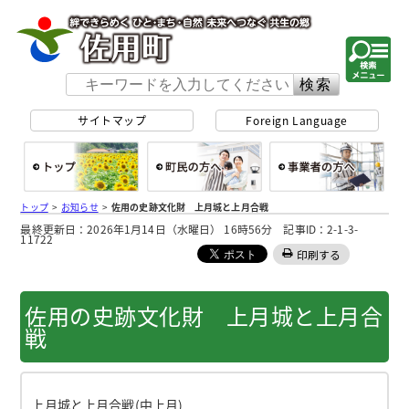
佐用町 公式ホー
サイトマップ
Foreign Language
総合トップ
町民の方へ
事
トップ
>
お知らせ
>
佐用の史跡文化財 上月城と上月合戦
最終更新日：2026年1月14日（水曜日） 16時56分 記事ID：2-1-3-
11722
印刷する
佐用の史跡文化財 上月城と上月合
戦
上月城と上月合戦(中上月)