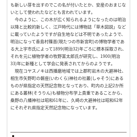
も新しい芽を出すのでこの名が付いたとか、安産のおまじな
いとして使われたなどとも言われています。
今のように、この木が広く知られるようになったのは明治
以降と比較的新しく、江戸時代には博物誌「草木図説」など
に載っていたようですが自生地などは不明であったようで、
明治になって香島村篠首(現たつの市新宮町)の博物学者であ
る大上宇市氏によって1899(明治32)年ごろに標本採取され、
それを元に植物学者の牧野富太郎氏が研究し、1900(明治
33)年に新種として学会に発表されてからのようです。
現在コヤスノキは西播磨地域では上郡町岩木の大避神社、
相生市矢野町の磐座(いわくら)神社の社叢(しゃそう)にある
ものが県指定の天然記念物となっており、町内の上記2か所
にある叢林(そうりん)も植物分布学上貴重であることから、
桑野の八幡神社は昭和61年に、久崎の大避神社は昭和62年
にそれぞれ県指定天然記念物になっています。