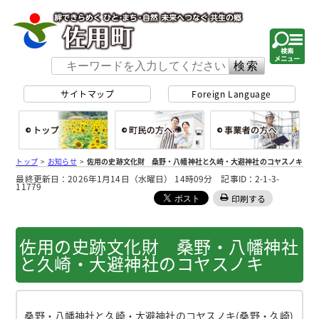
佐用町 公式ホー
サイトマップ
Foreign Language
総合トップ
町民の方へ
事
トップ
>
お知らせ
>
佐用の史跡文化財 桑野・八幡神社と久崎・大避神社のコヤスノキ
最終更新日：2026年1月14日（水曜日） 14時09分 記事ID：2-1-3-
11779
印刷する
佐用の史跡文化財 桑野・八幡神社
と久崎・大避神社のコヤスノキ
桑野・八幡神社と久崎・大避神社のコヤスノキ(桑野・久崎)