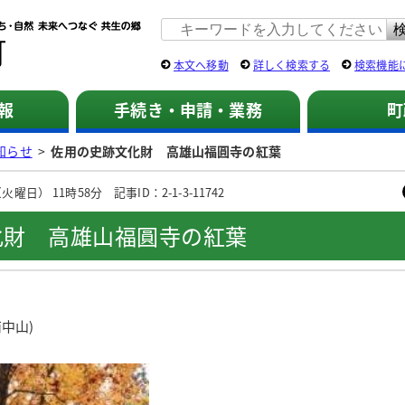
佐用町 公式ホームページ
本文へ移動
詳しく検索する
検索機能
報
手続き・申請・業務
町
知らせ
>
佐用の史跡文化財 高雄山福圓寺の紅葉
曜日） 11時58分 記事ID：2-1-3-11742
化財 高雄山福圓寺の紅葉
中山)