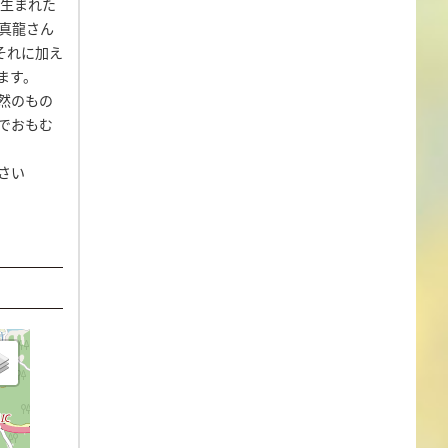
生まれた
真龍さん
それに加え
ます。
然のもの
でおもむ
さい