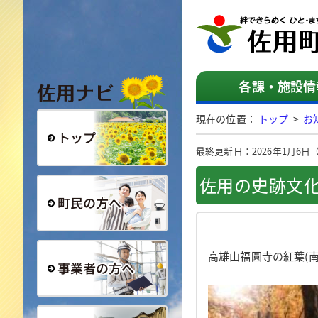
佐用ナビ
各課・施設情
現在の位置：
トップ
>
お
最終更新日：2026年1月6日（火
総合トップ
佐用の史跡文
町民の方へ
高雄山福圓寺の紅葉(南
事業者の方へ