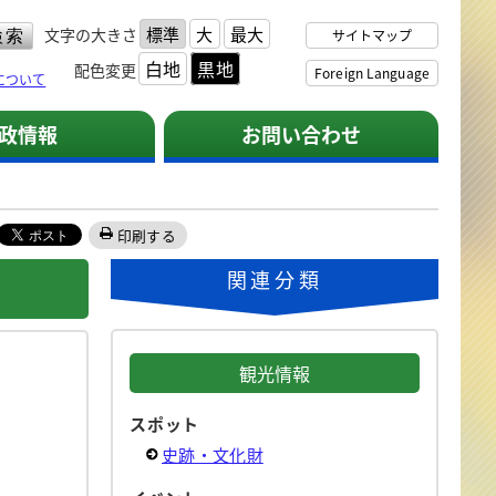
標準
大
最大
文字の大きさ
サイトマップ
白地
黒地
配色変更
Foreign Language
について
政情報
お問い合わせ
印刷する
関連分類
観光情報
スポット
史跡・文化財