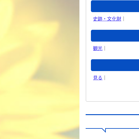
史跡・文化財
｜
観光
｜
見る
｜