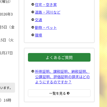
（火曜日）
住宅・空き家
道路・河川など
[2026年3
交通
4月5日（金
動物・ペット
環境
月15日（火
年1月27日
よくあるご質問
所得証明、課税証明、納税証明、
公課証明、評価証明の請求はどの
ようにするのですか？
でいます。
一覧を見る
日）16時