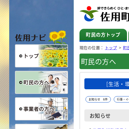
佐用ナビ
町民の方トップ
現在の位置：
トップ
>
町
町民の方へ
総合トップ
[生活・
町民の方へ
お知らせ 6件
行事・イ
お知らせ
事業者の方へ