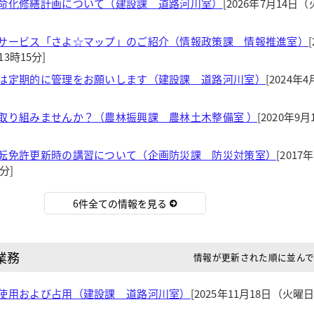
命化修繕計画について（建設課 道路河川室）
[2026年7月14日
サービス「さよ☆マップ」のご紹介（情報政策課 情報推進室）
3時15分]
は定期的に管理をお願いします（建設課 道路河川室）
[2024年
取り組みませんか？（農林振興課 農林土木整備室 ）
[2020年9
転免許更新時の講習について（企画防災課 防災対策室）
[2017
分]
6件全ての情報を見る
業務
情報が更新された順に並ん
使用および占用（建設課 道路河川室）
[2025年11月18日（火曜