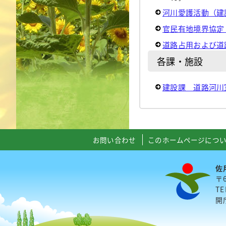
河川愛護活動（建
官民有地境界協定
道路占用および道
各課・施設
建設課 道路河川
お問い合わせ
このホームページにつ
佐
〒
TE
開