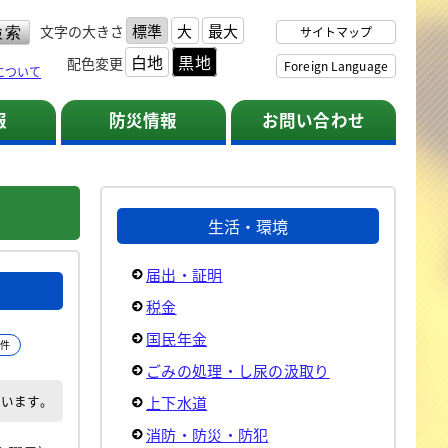
標準
大
最大
文字の大きさ
サイトマップ
白地
黒地
配色変更
Foreign Language
について
報
防災情報
お問い合わせ
生活・環境
届出・証明
税金
国民年金
0件
ごみの処理・し尿の汲取り
でいます。
上下水道
消防・防災・防犯