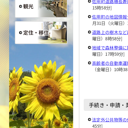
佐用町道路橋長寿
15時58分]
佐用町の地図情報
観光
月31日（火曜日）1
道路上の樹木など
曜日）8時58分]
定住・移住
地域で森林整備に
曜日）17時59分]
高齢者の自動車運
（金曜日）10時38
手続き・申請・
法定外公共物等の
45分]