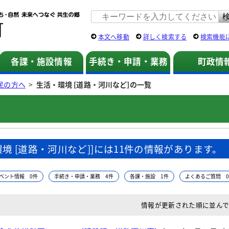
佐用町 公式ホームページ
本文へ移動
詳しく検索する
検索機能
各課・施設情報
手続き・申請・業務
町政情
民の方へ
>
生活・環境 [道路・河川など]の一覧
環境 [道路・河川など]]には11件の情報があります。
ベント情報 0件
手続き・申請・業務 4件
各課・施設 1件
よくあるご質問 
情報が更新された順に並ん