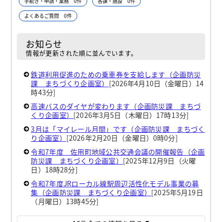
手続き・申請・業務 0件
各課・施設 0件
よくあるご質問 0件
お知らせ
情報が更新された順に並んでいます。
鉄道利用促進のための乗車券を支給します（企画防災
課 まちづくり企画室）
[2026年4月10日（金曜日）14
時43分]
高速バスのダイヤが変わります（企画防災課 まちづ
くり企画室）
[2026年3月5日（木曜日）17時13分]
3月は「マイレール月間」です（企画防災課 まちづく
り企画室）
[2026年2月20日（金曜日）0時0分]
令和7年度 佐用町地域公共交通会議の開催報告（企画
防災課 まちづくり企画室）
[2025年12月9日（火曜
日）18時28分]
令和7年度JRローカル線駅周辺活性化モデル事業の募
集（企画防災課 まちづくり企画室）
[2025年5月19日
（月曜日）13時45分]