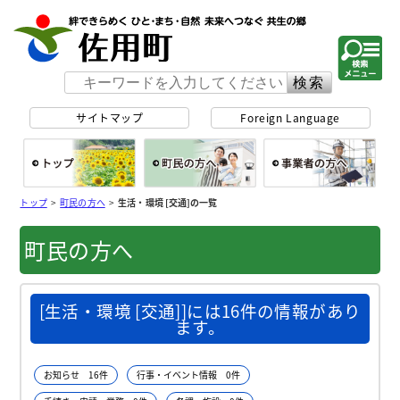
佐用町 公式ホー
サイトマップ
Foreign Language
総合トップ
町民の方へ
事
トップ
>
町民の方へ
>
生活・環境 [交通]の一覧
町民の方へ
[生活・環境 [交通]]には16件の情報があり
ます。
お知らせ 16件
行事・イベント情報 0件