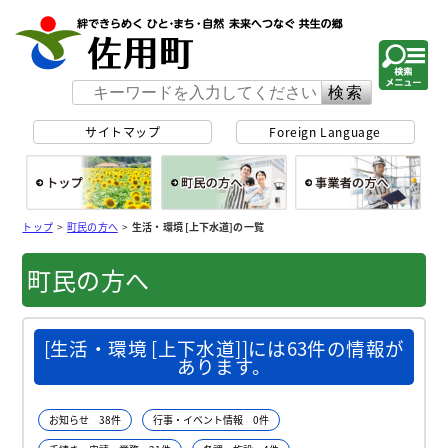
佐用町 公式ホー
サイトマップ
Foreign Language
総合トップ
町民の方へ
事
トップ
>
町民の方へ
>
生活・環境 [上下水道]の一覧
町民の方へ
[生活・環境 [上下水道]]には63件の情報が
あります。
お知らせ 38件
行事・イベント情報 0件