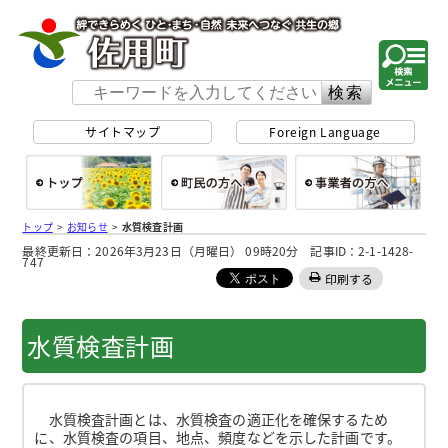
佐用町 公式ホー
サイトマップ
Foreign Language
総合トップ
町民の方へ
事
トップ
>
お知らせ
>
水質検査計画
最終更新日：2026年3月23日（月曜日） 09時20分 記事ID：2-1-1428-
747
印刷する
水質検査計画
水質検査計画とは、水質検査の適正化を確保するため
に、水質検査の項目、地点、頻度などを示した計画です。