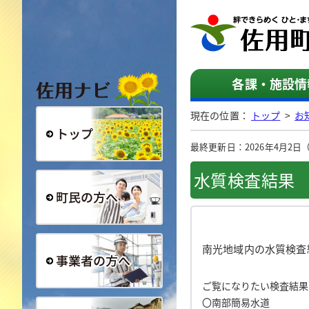
佐用ナビ
各課・施設情
現在の位置：
トップ
>
お
最終更新日：2026年4月2日（木曜
総合トップ
水質検査結果
町民の方へ
南光地域内の水質検査
ご覧になりたい検査結果
事業者の方へ
〇南部簡易水道