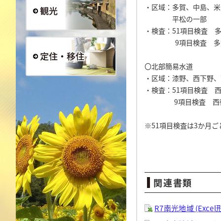
・区域：多賀、中島、米
平松の一部
・検査：51項目検査 多
観光
9項目検査 多賀(
〇北部簡易水道
・区域：漆野、西下野、
定住・移住
・検査：51項目検査 
9項目検査 西徳久
※51項目検査は3か月ご
関連書類
R7南光地域 (Excel