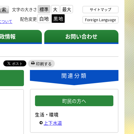
標準
大
最大
文字の大きさ
サイトマップ
白地
黒地
配色変更
Foreign Language
について
政情報
お問い合わせ
印刷する
関連分類
町民の方へ
生活・環境
上下水道