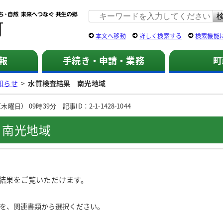
佐用町 公式ホームページ
本文へ移動
詳しく検索する
検索機能
報
手続き・申請・業務
町
知らせ
>
水質検査結果 南光地域
日） 09時39分 記事ID：2-1-1428-1044
 南光地域
結果をご覧いただけます。
を、関連書類から選択ください。