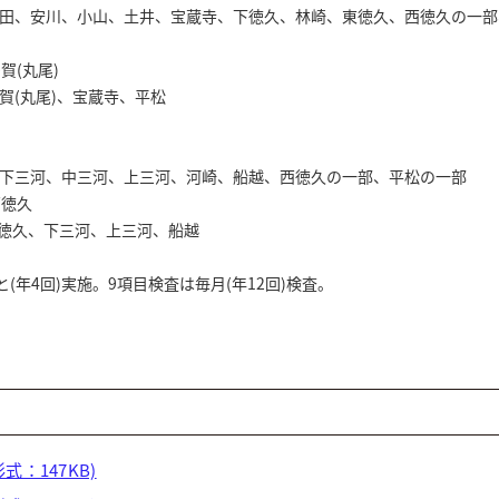
田、安川、小山、土井、宝蔵寺、下徳久、林崎、東徳久、西徳久の一部
賀(丸尾)
丸尾)、宝蔵寺、平松
下三河、中三河、上三河、河崎、船越、西徳久の一部、平松の一部
西徳久
、下三河、上三河、船越
と(年4回)実施。9項目検査は毎月(年12回)検査。
形式：147KB)