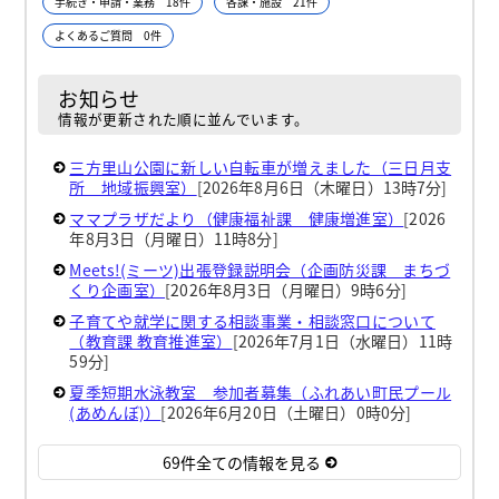
手続き・申請・業務 18件
各課・施設 21件
よくあるご質問 0件
お知らせ
情報が更新された順に並んでいます。
三方里山公園に新しい自転車が増えました（三日月支
所 地域振興室）
[2026年8月6日（木曜日）13時7分]
ママプラザだより（健康福祉課 健康増進室）
[2026
年8月3日（月曜日）11時8分]
Meets!(ミーツ)出張登録説明会（企画防災課 まちづ
くり企画室）
[2026年8月3日（月曜日）9時6分]
子育てや就学に関する相談事業・相談窓口について
（教育課 教育推進室）
[2026年7月1日（水曜日）11時
59分]
夏季短期水泳教室 参加者募集（ふれあい町民プール
(あめんぼ)）
[2026年6月20日（土曜日）0時0分]
69件全ての情報を見る