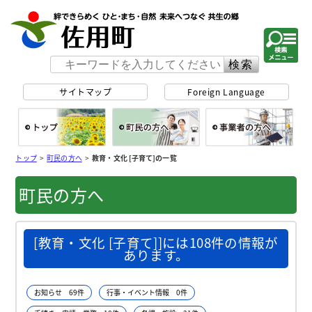
佐用町 公式ホー
サイトマップ
Foreign Language
総合トップ
町民の方へ
事
トップ
>
町民の方へ
>
教育・文化 [子育て]の一覧
町民の方へ
[教育・文化 [子育て]]には108件の情報が
あります。
お知らせ 69件
行事・イベント情報 0件