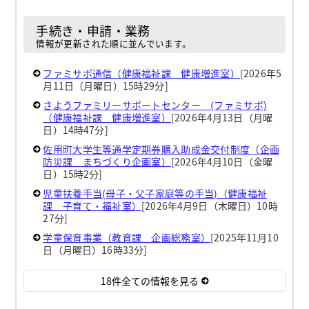
手続き・申請・業務
情報が更新された順に並んでいます。
ファミサポ通信（健康福祉課 健康増進室）
[2026年5
月11日（月曜日）15時29分]
さようファミリーサポートセンター (ファミサポ)
（健康福祉課 健康増進室）
[2026年4月13日（月曜
日）14時47分]
佐用町大学生等通学定期券購入助成金交付制度（企画
防災課 まちづくり企画室）
[2026年4月10日（金曜
日）15時2分]
児童扶養手当(母子・父子家庭等の手当)（健康福祉
課 子育て・福祉室）
[2026年4月9日（木曜日）10時
27分]
学童保育事業（教育課 企画総務室）
[2025年11月10
日（月曜日）16時33分]
18件全ての情報を見る