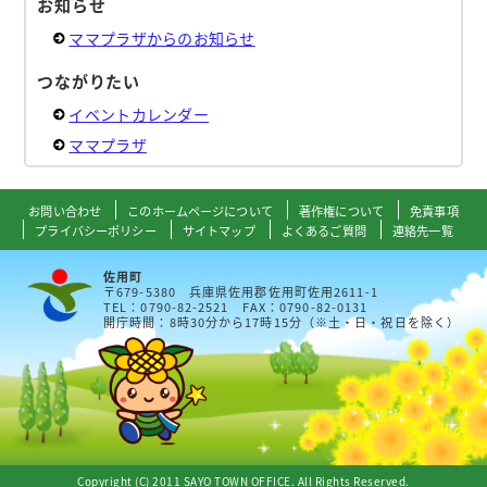
お知らせ
ママプラザからのお知らせ
つながりたい
イベントカレンダー
ママプラザ
お問い合わせ
このホームページについて
著作権について
免責事項
プライバシーポリシー
サイトマップ
よくあるご質問
連絡先一覧
佐用町
〒679-5380 兵庫県佐用郡佐用町佐用2611-1
TEL：0790-82-2521 FAX：0790-82-0131
開庁時間：8時30分から17時15分（※土・日・祝日を除く）
Copyright (C) 2011 SAYO TOWN OFFICE. All Rights Reserved.