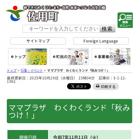
佐用町 公式ホー
サイトマップ
Foreign Language
総合トップ
町民の方へ
事
トップ
>
行事・イベント
>
ママプラザ わくわくランド「秋みつけ！」
最終更新日：2025年10月29日（水曜日） 15時04分 記事ID：3-1-12-
1961
印刷する
ママプラザ わくわくランド「秋み
つけ！」
開催日時
令和7年11月11日（火)