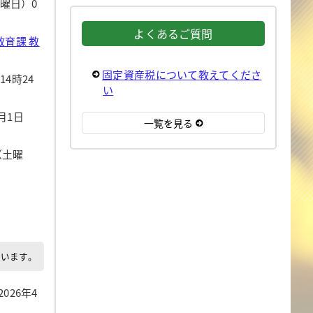
土曜日）0
よくあるご質問
育課 教
固定資産税について教えてくださ
14時24
い
7月1日
一覧を見る
日（土曜
でいます。
[2026年4