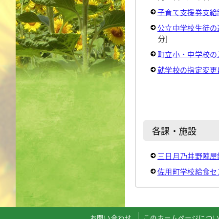
子育て支援券支給
公立中学校生徒の
分]
町立小・中学校の
就学校の指定変更
各課・施設
三日月乃井野陣屋
佐用町学校給食セ
お問い合わせ
このホームページにつ