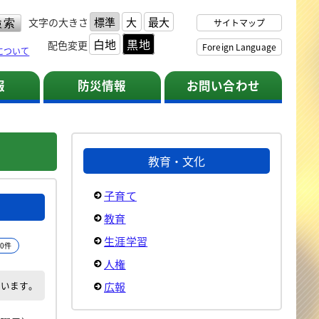
標準
大
最大
文字の大きさ
サイトマップ
白地
黒地
配色変更
Foreign Language
について
報
防災情報
お問い合わせ
教育・文化
子育て
教育
生涯学習
0件
人権
でいます。
広報