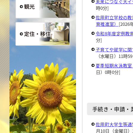
未来につなぐ大イ
時0分]
佐用町立学校の教
観光
育推進室）
[202
令和8年度定例教
分]
定住・移住
子育てや就学に関
（水曜日）11時59
夏季短期水泳教室
日）0時0分]
手続き・申請・
佐用町大学生等通
月10日（金曜日）1