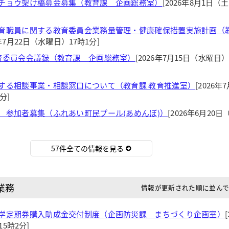
チョウ架け橋募金募集（教育課 企画総務室）
[2026年8月1日（
育職員に関する教育委員会業務量管理・健康確保措置実施計画（教
6年7月22日（水曜日）17時1分]
育委員会会議録（教育課 企画総務室）
[2026年7月15日（水曜日）
する相談事業・相談窓口について（教育課 教育推進室）
[2026年
分]
 参加者募集（ふれあい町民プール(あめんぼ)）
[2026年6月20
57件全ての情報を見る
業務
情報が更新された順に並ん
学定期券購入助成金交付制度（企画防災課 まちづくり企画室）
5時2分]