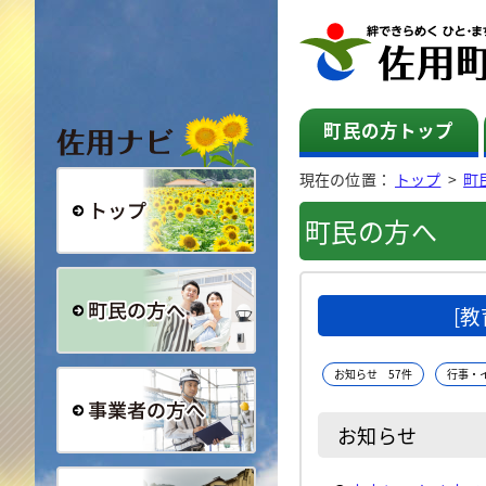
佐用ナビ
町民の方トップ
現在の位置：
トップ
>
町
町民の方へ
総合トップ
[
町民の方へ
お知らせ 57件
行事・
お知らせ
事業者の方へ