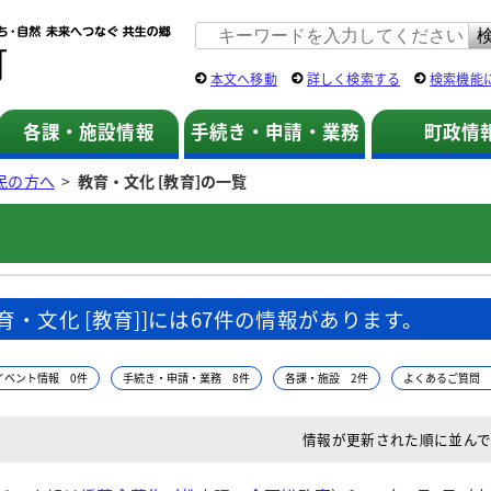
佐用町 公式ホームページ
本文へ移動
詳しく検索する
検索機能
各課・施設情報
手続き・申請・業務
町政情
民の方へ
>
教育・文化 [教育]の一覧
教育・文化 [教育]]には67件の情報があります。
イベント情報 0件
手続き・申請・業務 8件
各課・施設 2件
よくあるご質問 
情報が更新された順に並ん