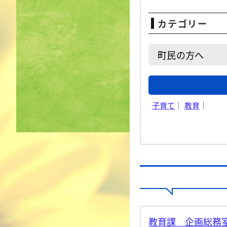
カテゴリー
町民の方へ
子育て
｜
教育
｜
教育課 企画総務室