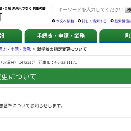
佐用町 公式ホームページ
本文へ移動
詳しく検索する
検索機能
報
手続き・申請・業務
町
続き・申請・業務
>
就学校の指定変更について
曜日） 14時31分 記事ID：4-3-33-11171
変更について
更基準についてお知らせします。