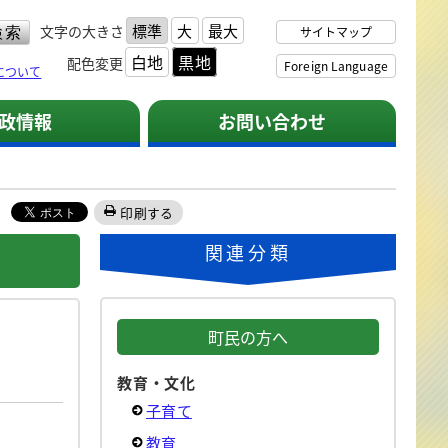
標準
大
最大
文字の大きさ
サイトマップ
白地
黒地
配色変更
Foreign Language
について
政情報
お問い合わせ
印刷する
関連分類
町民の方へ
教育・文化
子育て
教育