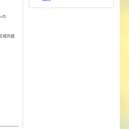
への
区域外就