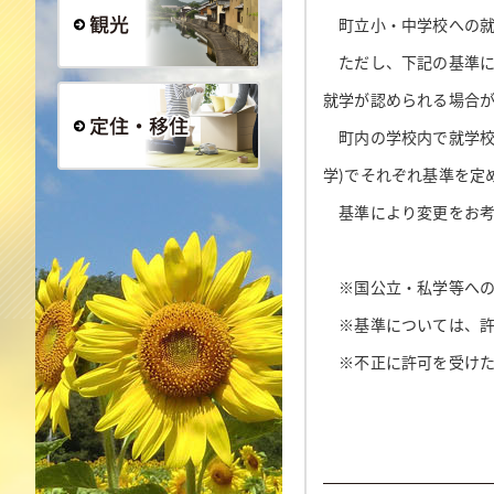
町立小・中学校への就
ただし、下記の基準に
観光
就学が認められる場合
町内の学校内で就学校を
学)でそれぞれ基準を定
定住・移住
基準により変更をお考え
※国公立・私学等への
※基準については、許
※不正に許可を受けた