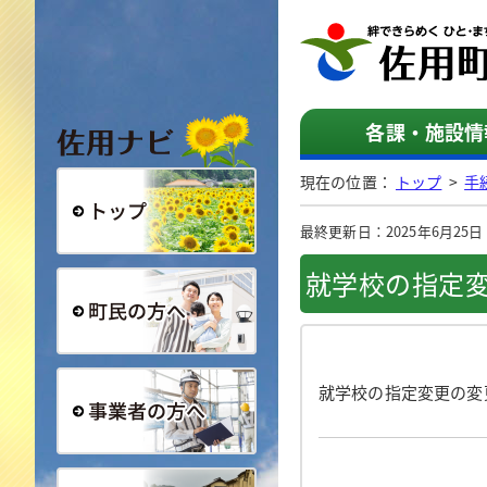
佐用ナビ
各課・施設情
現在の位置：
トップ
>
手
最終更新日：2025年6月25日（水
総合トップ
就学校の指定
町民の方へ
就学校の指定変更の変
事業者の方へ