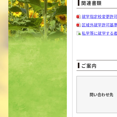
関連書類
就学指定校変更許可基準
区域外就学許可基準(要
私学等に就学する者の
ご案内
問い合わせ先