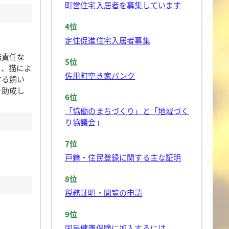
町営住宅入居者を募集しています
4位
定住促進住宅入居者募集
無責任な
5位
し、猫によ
佐用町空き家バンク
する飼い
を助成し
6位
「協働のまちづくり」と「地域づく
り協議会」
7位
戸籍・住民登録に関する主な証明
8位
税務証明・閲覧の申請
9位
国民健康保険に加入するには