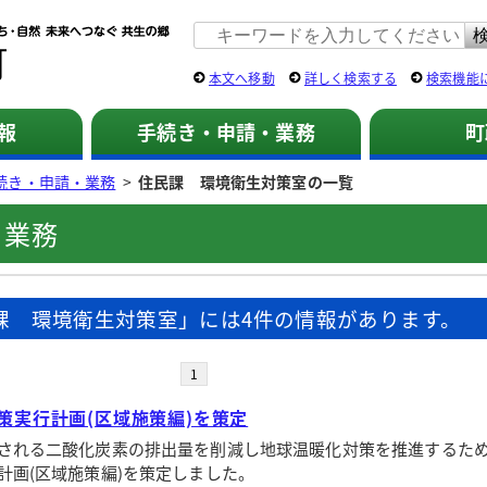
佐用町 公式ホームページ
本文へ移動
詳しく検索する
検索機能
報
手続き・申請・業務
町
続き・申請・業務
>
住民課 環境衛生対策室の一覧
・業務
課 環境衛生対策室」には4件の情報があります。
1
策実行計画(区域施策編)を策定
される二酸化炭素の排出量を削減し地球温暖化対策を推進するた
計画(区域施策編)を策定しました。