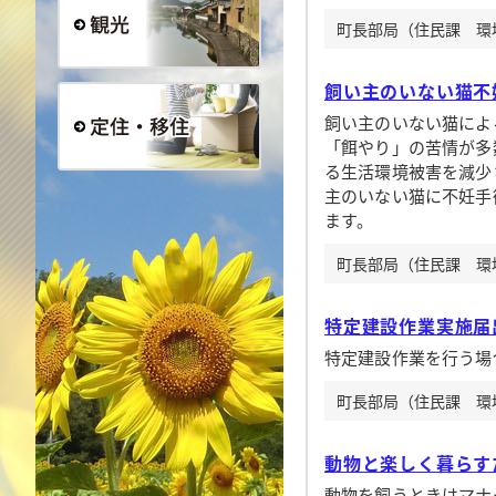
町長部局（住民課 環境衛
観光
飼い主のいない猫不
飼い主のいない猫によ
「餌やり」の苦情が多
る生活環境被害を減少
定住・移住
主のいない猫に不妊手
ます。
町長部局（住民課 環境衛
特定建設作業実施届
特定建設作業を行う場
町長部局（住民課 環境衛
動物と楽しく暮らす
動物を飼うときはマナ