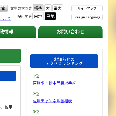
標準
大
最大
文字の大きさ
サイトマップ
白地
黒地
配色変更
Foreign Language
について
政情報
お問い合わせ
お知らせの
アクセスランキング
1位
戸籍謄・抄本等請求手続
2位
佐用チャンネル番組表
め、佐用
3位