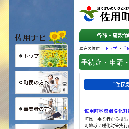
佐用ナビ
各課・施設情
現在の位置：
トップ
>
手
手続き・申請
総合トップ
「住民
町民の方へ
佐用町地球温暖化対
町民・事業者から排出
事業者の方へ
町地球温暖化対策実行