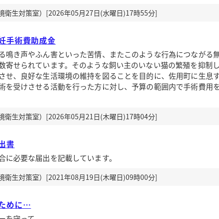
生対策室）[2026年05月27日(水曜日)17時55分]
妊手術費助成金
る鳴き声やふん害といった苦情、またこのような行為につながる
数寄せられています。そのような飼い主のいない猫の繁殖を抑制
させ、良好な生活環境の維持を図ることを目的に、佐用町に生息
術を受けさせる活動を行った方に対し、予算の範囲内で手術費用
生対策室）[2026年05月21日(木曜日)17時04分]
出書
合に必要な届出を記載しています。
生対策室）[2021年08月19日(木曜日)09時00分]
ために…
ーを守って