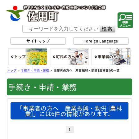
佐用町 公式ホー
サイトマップ
Foreign Language
総合トップ
町民の方へ
事
トップ
>
手続き・申請・業務
>
事業者の方へ 産業振興・勤労 [農林業]の一覧
手続き・申請・業務
「事業者の方へ 産業振興・勤労 [農林
業]」には6件の情報があります。
1