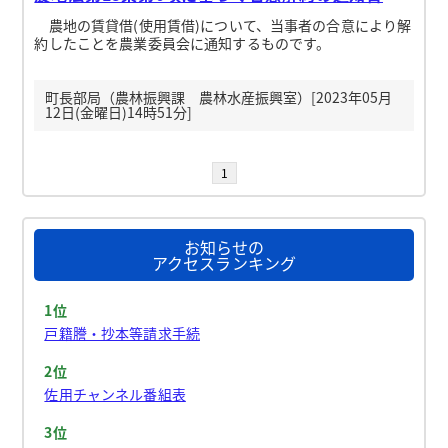
農地の賃貸借(使用賃借)について、当事者の合意により解
約したことを農業委員会に通知するものです。
町長部局（農林振興課 農林水産振興室）[2023年05月
12日(金曜日)14時51分]
1
お知らせの
アクセスランキング
1位
戸籍謄・抄本等請求手続
2位
佐用チャンネル番組表
3位