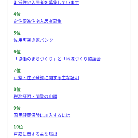
町営住宅入居者を募集しています
4位
定住促進住宅入居者募集
5位
佐用町空き家バンク
6位
「協働のまちづくり」と「地域づくり協議会」
7位
戸籍・住民登録に関する主な証明
8位
税務証明・閲覧の申請
9位
国民健康保険に加入するには
10位
戸籍に関する主な届出