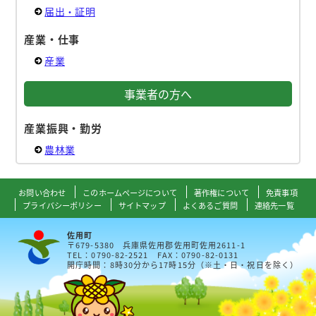
届出・証明
産業・仕事
産業
事業者の方へ
産業振興・勤労
農林業
お問い合わせ
このホームページについて
著作権について
免責事項
プライバシーポリシー
サイトマップ
よくあるご質問
連絡先一覧
佐用町
〒679-5380 兵庫県佐用郡佐用町佐用2611-1
TEL：0790-82-2521 FAX：0790-82-0131
開庁時間：8時30分から17時15分（※土・日・祝日を除く）