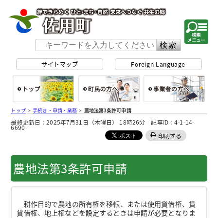
佐用町 公式ホー
サイトマップ
Foreign Language
総合トップ
町民の方へ
事
トップ
>
手続き・申請・業務
>
農地法第3条許可申請
最終更新日：2025年7月31日（木曜日） 18時26分 記事ID：4-1-14-
6690
印刷する
農地法第3条許可申請
耕作目的で農地の所有権を移転、または使用貸借権、賃
貸借権、地上権などを設定するときは申請が必要となりま