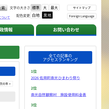
標準
大
最大
文字の大きさ
サイトマップ
白地
黒地
配色変更
Foreign Language
について
政情報
お問い合わせ
全ての記事の
アクセスランキング
1位
2026 佐用町南光ひまわり祭り
次の年 >
2位
南光自然観察村 施設使用料金表
3位