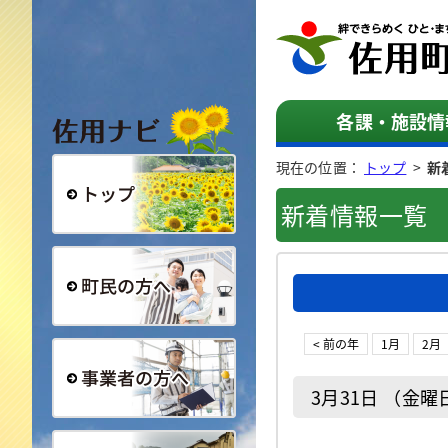
佐用ナビ
各課・施設情
現在の位置：
トップ
>
新
新着情報一覧
総合トップ
町民の方へ
< 前の年
1月
2月
3月31日 （金曜
事業者の方へ