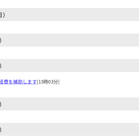
日）
日）
日）
経費を補助します
[13時03分]
日）
日）