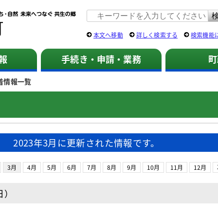
佐用町 公式ホームページ
本文へ移動
詳しく検索する
検索機能
報
手続き・申請・業務
町
着情報一覧
2023年3月に更新された情報です。
3月
4月
5月
6月
7月
8月
9月
10月
11月
12月
日）