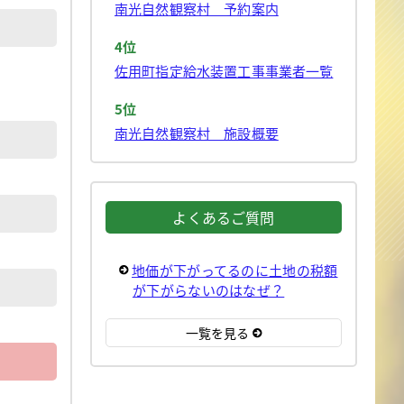
南光自然観察村 予約案内
4位
佐用町指定給水装置工事事業者一覧
5位
南光自然観察村 施設概要
よくあるご質問
地価が下がってるのに土地の税額
が下がらないのはなぜ？
一覧を見る