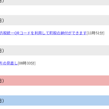
日）
日）
地方税統一QRコードを利用して町税の納付ができます
[11時51分]
日）
方の見直し
[08時33分]
日）
日）