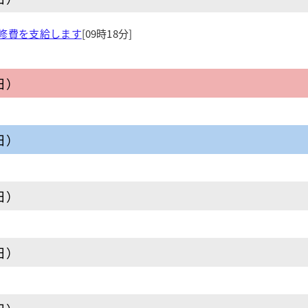
修費を支給します
[09時18分]
日）
日）
日）
日）