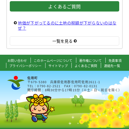
よくあるご質問
地価が下がってるのに土地の税額が下がらないのはな
ぜ？
一覧を見る
お問い合わせ
このホームページについて
著作権について
免責事項
プライバシーポリシー
サイトマップ
よくあるご質問
連絡先一覧
佐用町
〒679-5380 兵庫県佐用郡佐用町佐用2611-1
TEL：0790-82-2521 FAX：0790-82-0131
開庁時間：8時30分から17時15分（※土・日・祝日を除く）