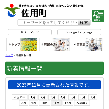
佐用町 公式ホー
サイトマップ
Foreign Language
総合トップ
町民の方へ
事
トップ
>
新着情報一覧
新着情報一覧
2023年11月に更新された情報です。
< 前の年
1月
2月
3月
4月
5月
6月
7月
8月
9月
10月
11月
12月
次の年 >