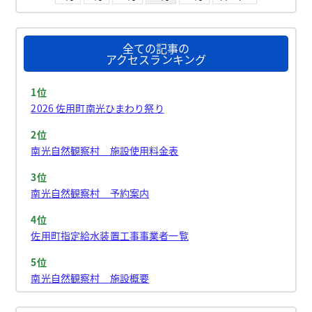
全ての記事の
アクセスランキング
1位
2026 佐用町南光ひまわり祭り
2位
南光自然観察村 施設使用料金表
3位
南光自然観察村 予約案内
4位
佐用町指定給水装置工事事業者一覧
5位
南光自然観察村 施設概要