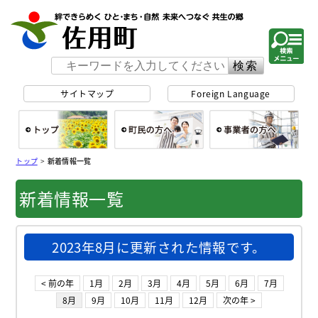
佐用町 公式ホー
サイトマップ
Foreign Language
総合トップ
町民の方へ
事
トップ
>
新着情報一覧
新着情報一覧
2023年8月に更新された情報です。
< 前の年
1月
2月
3月
4月
5月
6月
7月
8月
9月
10月
11月
12月
次の年 >