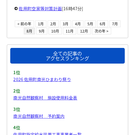
佐用町空家等対策計画
[16時47分]
< 前の年
1月
2月
3月
4月
5月
6月
7月
8月
9月
10月
11月
12月
次の年 >
全ての記事の
アクセスランキング
1位
2026 佐用町南光ひまわり祭り
2位
南光自然観察村 施設使用料金表
3位
南光自然観察村 予約案内
4位
佐用町指定給水装置工事事業者一覧