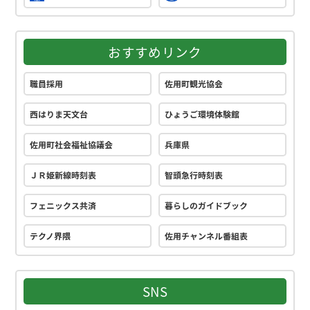
おすすめリンク
職員採用
佐用町観光協会
西はりま天文台
ひょうご環境体験館
佐用町社会福祉協議会
兵庫県
ＪＲ姫新線時刻表
智頭急行時刻表
フェニックス共済
暮らしのガイドブック
テクノ界隈
佐用チャンネル番組表
SNS