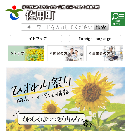
佐用町 公式ホー
サイトマップ
Foreign Language
総合トップ
町民の方へ
事