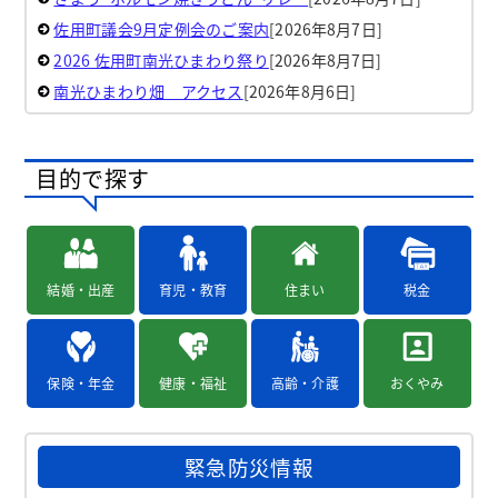
佐用町議会9月定例会のご案内
[2026年8月7日]
2026 佐用町南光ひまわり祭り
[2026年8月7日]
南光ひまわり畑 アクセス
[2026年8月6日]
目的で探す
結婚・出産
育児・教育
住まい
税金
保険・年金
健康・福祉
高齢・介護
おくやみ
緊急防災情報