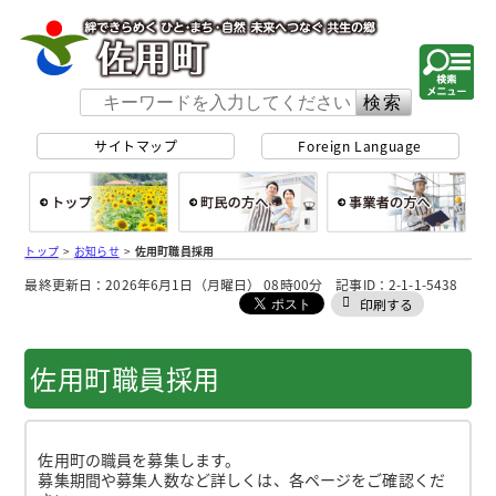
佐用町 公式ホー
サイトマップ
Foreign Language
総合トップ
町民の方へ
事
トップ
>
お知らせ
>
佐用町職員採用
最終更新日：2026年6月1日（月曜日） 08時00分 記事ID：2-1-1-5438
印刷する
佐用町職員採用
佐用町の職員を募集します。
募集期間や募集人数など詳しくは、各ページをご確認くだ