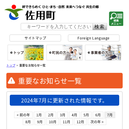
佐用町 公式ホー
サイトマップ
Foreign Language
総合トップ
町民の方へ
事
トップ
>
重要なお知らせ一覧
重要なお知らせ一覧
2024年7月に更新された情報です。
< 前の年
1月
2月
3月
4月
5月
6月
7月
8月
9月
10月
11月
12月
次の年 >