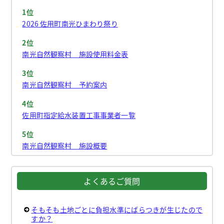
1位
2026 佐用町南光ひまわり祭り
2位
南光自然観察村 施設使用料金表
3位
南光自然観察村 予約案内
4位
佐用町指定給水装置工事事業者一覧
5位
南光自然観察村 施設概要
よくあるご質問
そもそも土地ごとに負担水準にばらつきが生じたので
すか？