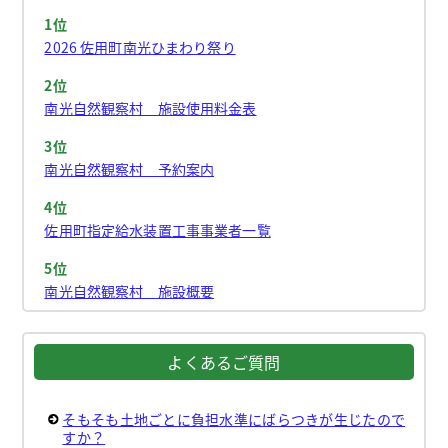
1位
2026 佐用町南光ひまわり祭り
2位
南光自然観察村 施設使用料金表
3位
南光自然観察村 予約案内
4位
佐用町指定給水装置工事事業者一覧
5位
南光自然観察村 施設概要
よくあるご質問
そもそも土地ごとに負担水準にばらつきが生じたので
すか？