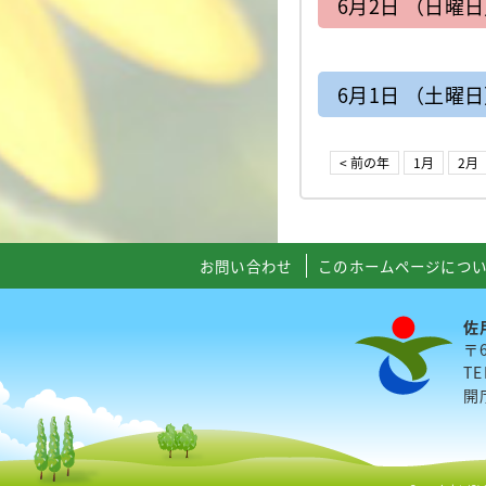
6月2日 （日曜
6月1日 （土曜
< 前の年
1月
2月
お問い合わせ
このホームページにつ
佐
〒
TE
開