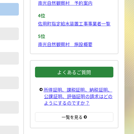
南光自然観察村 予約案内
4位
佐用町指定給水装置工事事業者一覧
5位
南光自然観察村 施設概要
よくあるご質問
所得証明、課税証明、納税証明、
公課証明、評価証明の請求はどの
ようにするのですか？
一覧を見る