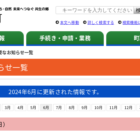
佐用町 公式ホームページ
本文へ移動
詳しく検索する
検索機能
報
手続き・申請・業務
町
要なお知らせ一覧
らせ一覧
2024年6月に更新された情報です。
3月
4月
5月
6月
7月
8月
9月
10月
11月
12月
日）