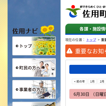
佐用ナビ
各課・施設情
現在の位置：
トップ
>
重
重要なお知
総合トップ
町民の方へ
< 前の年
1月
2月
6月30日 （日曜
事業者の方へ