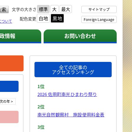
標準
大
最大
文字の大きさ
サイトマップ
白地
黒地
配色変更
Foreign Language
について
政情報
お問い合わせ
全ての記事の
アクセスランキング
1位
2026 佐用町南光ひまわり祭り
次の年 >
2位
南光自然観察村 施設使用料金表
3位