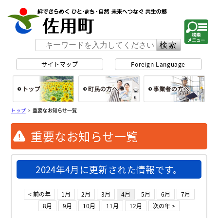
佐用町 公式ホー
サイトマップ
Foreign Language
総合トップ
町民の方へ
事
トップ
>
重要なお知らせ一覧
重要なお知らせ一覧
2024年4月に更新された情報です。
< 前の年
1月
2月
3月
4月
5月
6月
7月
8月
9月
10月
11月
12月
次の年 >