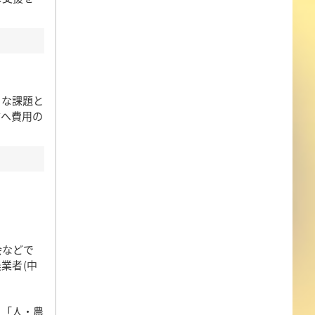
きな課題と
方へ費用の
会などで
業者(中
、「人・農