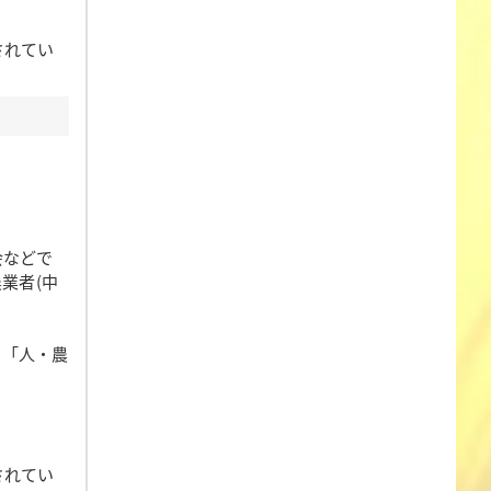
されてい
会などで
業者(中
、「人・農
されてい