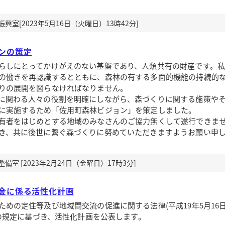
室[2023年5月16日（火曜日）13時42分]
ンの策定
しにとってかけがえのない基盤であり、人類共有の財産です。私
の働きを再認識するとともに、森林の有する多面的機能の持続的
りの展開を図らなければなりません。
関わる人々の役割を明確にしながら、森づくりに関する施策や
に実施するため「佐用町森林ビジョン」を策定しました。
有者をはじめとする地域のみなさんのご協力無くして遂行できま
き、共に後世に繋ぐ森づくりに努めていただきますようお願い申
室 [2023年2月24日（金曜日）17時3分]
金に係る活性化計画
めの定住等及び地域間交流の促進に関する法律(平成19年5月16
項の規定に基づき、活性化計画を公表します。