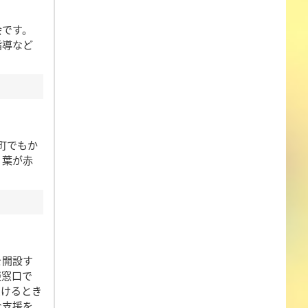
会です。
指導など
町でもか
り葉が赤
を開設す
談窓口で
受けるとき
な支援を