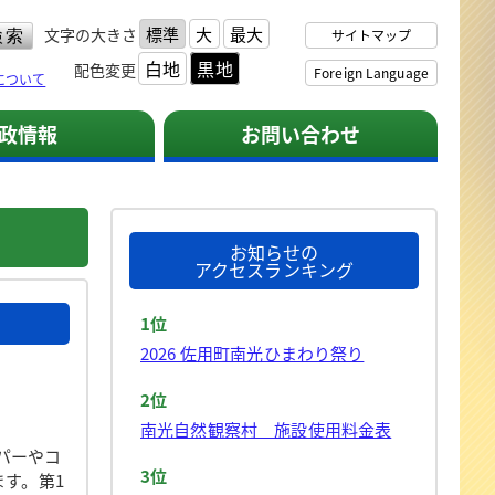
標準
大
最大
文字の大きさ
サイトマップ
白地
黒地
配色変更
Foreign Language
について
政情報
お問い合わせ
お知らせの
アクセスランキング
1位
2026 佐用町南光ひまわり祭り
2位
南光自然観察村 施設使用料金表
パーやコ
3位
ます。第1