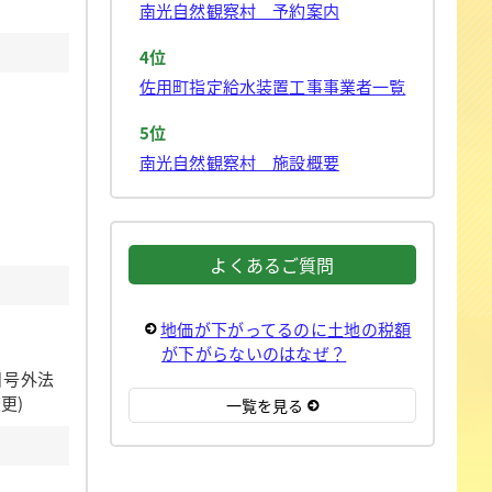
南光自然観察村 予約案内
4位
佐用町指定給水装置工事事業者一覧
5位
南光自然観察村 施設概要
よくあるご質問
地価が下がってるのに土地の税額
が下がらないのはなぜ？
日号外法
更)
一覧を見る