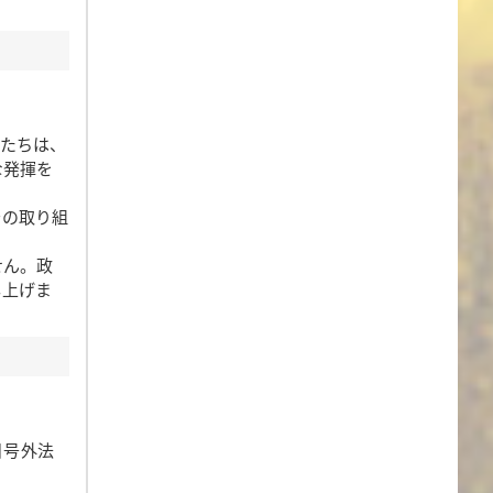
たちは、
な発揮を
その取り組
せん。政
し上げま
日号外法