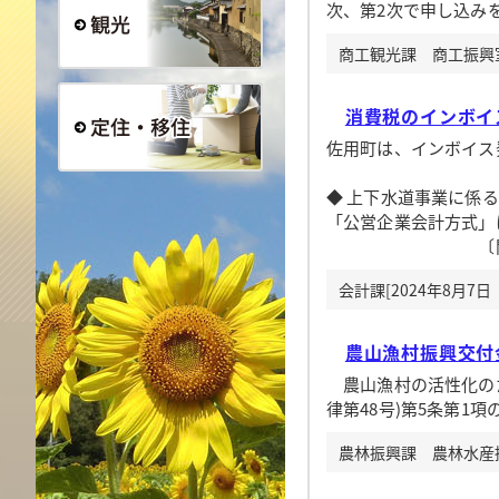
次、第2次で申し込み
商工観光課 商工振興室[
観光
消費税のインボイ
佐用町は、インボイス
定住・移住
◆ 上下水道事業に係る
「公営企業会計方式」
〔問い合わせ先〕佐用
会計課[2024年8月7日
農山漁村振興交付金
農山漁村の活性化のた
律第48号)第5条第1
農林振興課 農林水産振興