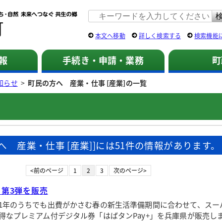
佐用町 公式ホームページ
本文へ移動
詳しく検索する
検索機能
報
手続き・申請・業務
町
知らせ
>
町民の方へ 産業・仕事 [産業]の一覧
へ 産業・仕事 [産業]]には51件の情報があります。
<前のページ
1
2
3
次のページ>
」第3弾を販売
年のうちでも出費がかさむ春の新生活準備期間に合わせて、スー
得なプレミアム付デジタル券「はばタンPay+」を兵庫県が販売し