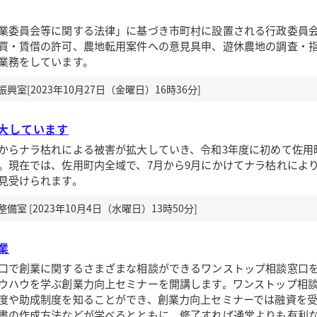
委員会等に関する法律」に基づき市町村に設置される行政委員
買・賃借の許可、農地転用案件への意見具申、遊休農地の調査・
業務をしています。
室[2023年10月27日（金曜日）16時36分]
大しています
からナラ枯れによる被害が拡大していき、令和3年度に初めて佐用
。現在では、佐用町内全域で、7月から9月にかけてナラ枯れによ
見受けられます。
室 [2023年10月4日（水曜日）13時50分]
業
口で創業に関するさまざまな相談ができるワンストップ相談窓口
ウハウを学ぶ創業力向上セミナーを開講します。ワンストップ相
度や助成制度を知ることができ、創業力向上セミナーでは融資を
書の作成方法などが学べるとともに、修了すれば通常よりも有利