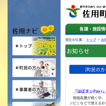
佐用ナビ
各課・施設情
現在の位置：
トップ
>
お
お知らせ
総合トップ
[町民の方
町民の方へ
「はばタンPay+
物価高騰が続く中、1
事業者の方へ
ンビニなどで使えるお