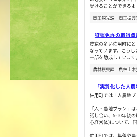
受けることができるよ
商工観光課 商工振興室[
狩猟免許の取得費
農家の多い佐用町にと
なっています。こうし
一部を助成しています
農林振興課 農林土木整備
「実質化した人農地
佐用町では「人農地プ
「人・農地プラン」は
話し合い、5-10年
心経営体)について、
佐用町では、集落や農