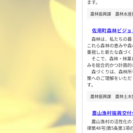
ます。
農林振興課 農林水産振興
佐用町森林ビジョ
森林は、私たちの暮ら
これら森林の恵みや森
重視した新たな森づく
そこで、森林・林業に
みを総合的かつ計画的
森づくりは、森林所
策へのご理解をいただ
す。
農林振興課 農林土木整備
農山漁村振興交付
農山漁村の活性化のた
律第48号)第5条第1