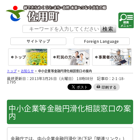
佐用町 公式ホー
サイトマップ
Foreign Language
総合トップ
町民の方へ
事
トップ
>
お知らせ
>
中小企業等金融円滑化相談窓口の案内
最終更新日：2013年3月26日（火曜日） 18時08分 記事ID：2-1-18-
1795
印刷する
中小企業等金融円滑化相談窓口の案
内
金融庁では、中小企業金融円滑化法(下記「関連リンク」)