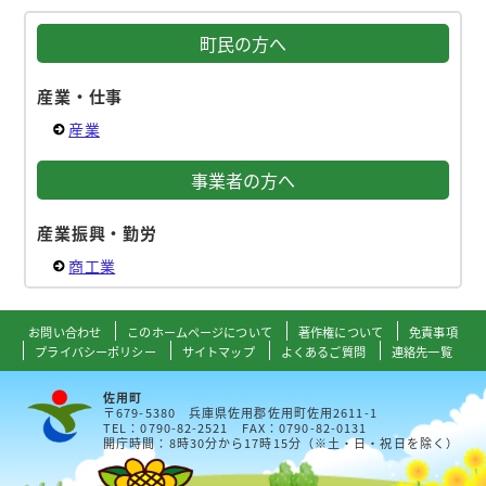
町民の方へ
産業・仕事
産業
事業者の方へ
産業振興・勤労
商工業
お問い合わせ
このホームページについて
著作権について
免責事項
プライバシーポリシー
サイトマップ
よくあるご質問
連絡先一覧
佐用町
〒679-5380 兵庫県佐用郡佐用町佐用2611-1
TEL：0790-82-2521 FAX：0790-82-0131
開庁時間：8時30分から17時15分（※土・日・祝日を除く）